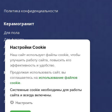
Политика конфиденциальности
Керамогранит
Для пола
Для фасада
Для дома/офиса
Настройки Cookie
Для МОП
Наш сайт использует файлы cookie, чтобы
Для улицы
улучшить работу сайта, повысить его
эффективность и удобство.
Керамическая плитка
Продолжая использовать сайт, вы
соглашаетесь на
использование файлов
Строительная плитка
cookie.
Для дома/офиса
Системные cookie необходимы для работы
Плитка для стен
сайта и всегда включены.
Плитка для пола
Настроить