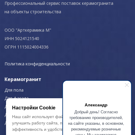
Профессиональный сервис поставок керамогранита
на объекты строительства
ООО "Арткерамика М"
ИНН 5024121540
ОГРН 1115024004336
Политика конфиденциальности
Керамогранит
Для пола
Для фасада
Александр
Для дома/офиса
Настройки Cookie
Добрый день! Согласно
Для МОП
Наш сайт использует файлы cookie, чтобы
требованию производителей,
Для улицы
на сайте указаны, в основном,
улучшить работу сайта, повысить его
рекомендуемые розничные
эффективность и удобство.
цены. Мы занимаемся