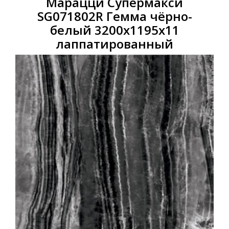
Марацци Супермакси
SG071802R Гемма чёрно-
белый 3200x1195x11
лаппатированный