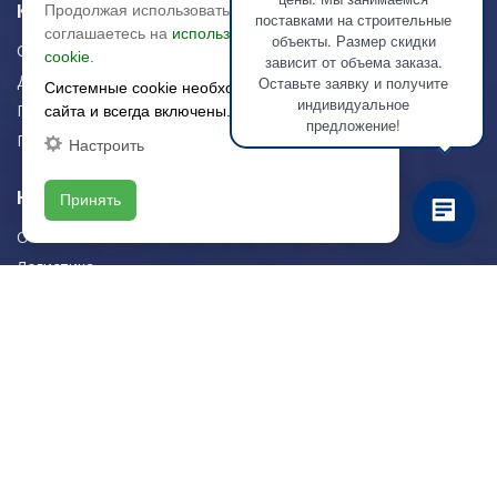
Керамическая плитка
Продолжая использовать сайт, вы
поставками на строительные
соглашаетесь на
использование файлов
объекты. Размер скидки
Строительная плитка
cookie.
зависит от объема заказа.
Для дома/офиса
Оставьте заявку и получите
Системные cookie необходимы для работы
индивидуальное
Плитка для стен
сайта и всегда включены.
предложение!
Плитка для пола
Настроить
Навигация
Принять
О компании
Логистика
Резка керамогранита
Новости
Рекомендации
Портфолио
Контакты
Контактная информация