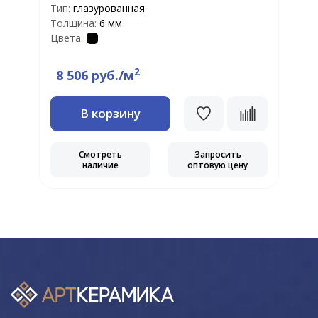
Тип:
глазурованная
Т
Толщина:
6 мм
Т
Цвета:
Ц
2
8 506 руб./м
В корзину
Смотреть
Запросить
наличие
оптовую цену