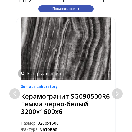
Показать все
Быстрый просмотр
Surface Laboratory
S
6
Керамогранит SG090500R6
Гемма черно-белый
3200х1600х6
Размер:
3200x1600
Р
Фактура:
матовая
Ф