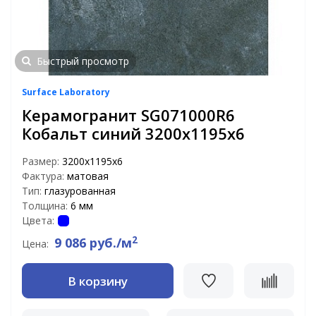
Быстрый просмотр
Surface Laboratory
Керамогранит SG071000R6
Кобальт синий 3200х1195х6
Размер:
3200х1195х6
Фактура:
матовая
Тип:
глазурованная
Толщина:
6 мм
Цвета:
2
9 086 руб./м
Цена:
В корзину