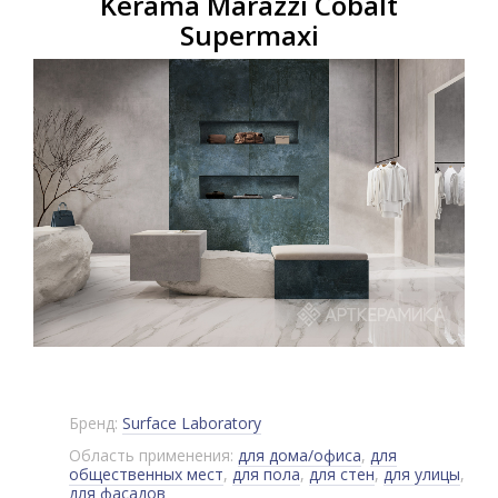
Kerama Marazzi Cobalt
Supermaxi
Бренд:
Surface Laboratory
Область применения:
для дома/офиса
,
для
общественных мест
,
для пола
,
для стен
,
для улицы
,
для фасадов