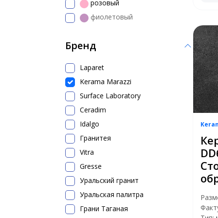
розовый
фиолетовый
Бренд
Laparet
Kerama Marazzi
Surface Laboratory
Ceradim
Idalgo
Kera
Ке
Гранитея
DD
Vitra
Ст
Gresse
об
Уральский гранит
Уральская палитра
Разм
Факт
Грани Таганая
Тип: