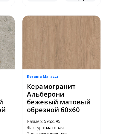
Kerama Marazzi
Керамогранит
Альберони
й
бежевый матовый
ой
обрезной 60х60
Размер:
595х595
Фактура:
матовая
Тип:
глазурованная