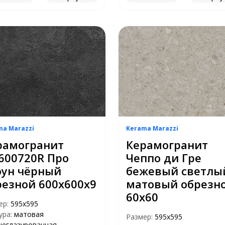
ma Marazzi
Kerama Marazzi
рамогранит
Керамогранит
600720R Про
Чеппо ди Гре
оун чёрный
бежевый светлы
резной 600х600х9
матовый обрезн
60х60
ер:
595x595
ура:
матовая
Размер:
595х595
неглазурованная