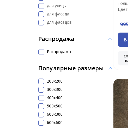
Толщ
для улицы
Цвет
для фасада
для фасадов
99
Распродажа
В
Распродажа
С
н
Популярные размеры
200x200
300х300
400х400
500x500
600х300
600х600