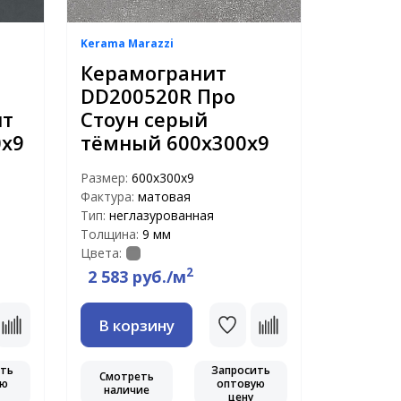
Kerama Marazzi
Керамогранит
DD200520R Про
ит
Стоун серый
0х9
тёмный 600х300х9
Размер:
600х300х9
Фактура:
матовая
Тип:
неглазурованная
Толщина:
9 мм
Цвета:
2
2 583 руб./м
В корзину
ить
Запросить
Смотреть
ую
оптовую
наличие
цену