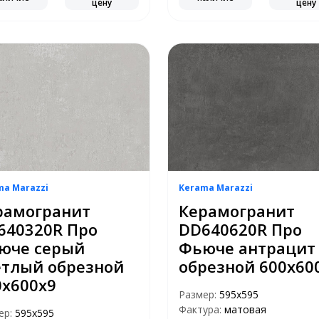
цену
цену
ma Marazzi
Kerama Marazzi
рамогранит
Керамогранит
640320R Про
DD640620R Про
юче серый
Фьюче антрацит
етлый обрезной
обрезной 600х60
0х600х9
Размер:
595x595
Фактура:
матовая
ер:
595x595