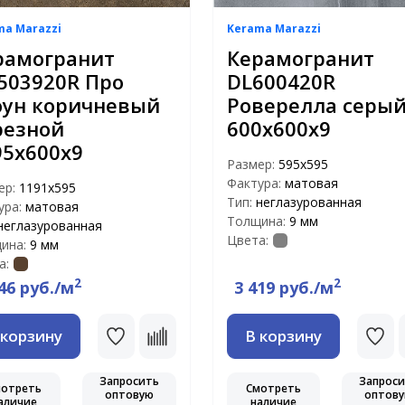
ma Marazzi
Kerama Marazzi
рамогранит
Керамогранит
503920R Про
DL600420R
оун коричневый
Роверелла серы
резной
600х600х9
95х600х9
Размер:
595x595
Фактура:
матовая
ер:
1191x595
Тип:
неглазурованная
ура:
матовая
Толщина:
9 мм
неглазурованная
Цвета:
ина:
9 мм
а:
2
2
46 руб./м
3 419 руб./м
 корзину
В корзину
Запросить
Запрос
мотреть
Смотреть
оптовую
оптов
аличие
наличие