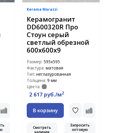
Kerama Marazzi
Керамогранит
DD600320R Про
й
Стоун серый
светлый обрезной
600х600х9
Размер:
595x595
Фактура:
матовая
Тип:
неглазурованная
Толщина:
9 мм
Цвета:
2
2 617 руб./м
В корзину
ить
Запросить
Смотреть
ую
оптовую
наличие