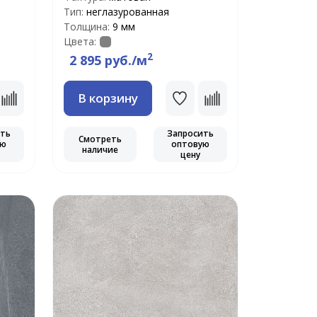
Тип:
неглазурованная
Толщина:
9 мм
Цвета:
2
2 895 руб./м
В корзину
ить
Запросить
Смотреть
ую
оптовую
наличие
цену