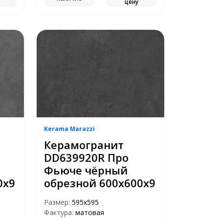
цену
Kerama Marazzi
Керамогранит
DD639920R Про
Фьюче чёрный
0х9
обрезной 600х600х9
Размер:
595x595
Фактура:
матовая