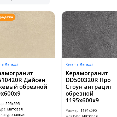
продажа
ma Marazzi
Kerama Marazzi
рамогранит
Керамогранит
610420R Дайсен
DD500320R Про
жевый обрезной
Стоун антрацит
0х600х9
обрезной
1195х600х9
ер:
595x595
ура:
матовая
Размер:
1191x595
глазурованная
Фактура:
матовая