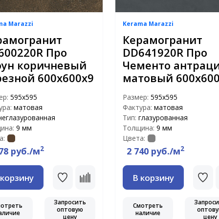
ma Marazzi
Kerama Marazzi
рамогранит
Керамогранит
600220R Про
DD641920R Про
оун коричневый
Чементо антрац
резной 600х600х9
матовый 600х60
ер:
595x595
Размер:
595x595
ура:
матовая
Фактура:
матовая
неглазурованная
Тип:
глазурованная
ина:
9 мм
Толщина:
9 мм
а:
Цвета:
2
2
78 руб./м
2 740 руб./м
 корзину
В корзину
Запросить
Запрос
мотреть
Смотреть
оптовую
оптов
аличие
наличие
цену
цену