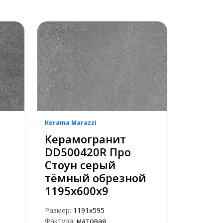
Kerama Marazzi
Керамогранит
DD500420R Про
Стоун серый
тёмный обрезной
1195х600х9
Размер:
1191x595
Фактура:
матовая