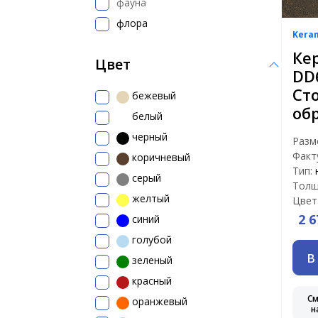
фауна
флора
Kera
Ке
Цвет
DD
Ст
бежевый
об
белый
черный
Разм
Факт
коричневый
Тип:
серый
Толщ
желтый
Цвет
2 6
синий
голубой
В
зеленый
красный
С
оранжевый
н