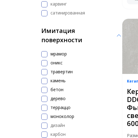
карвинг
сатинированная
Имитация
поверхности
мрамор
оникс
травертин
камень
Kera
бетон
Ке
DD
дерево
Фь
терраццо
св
моноколор
60
дизайн
карбон
Разм