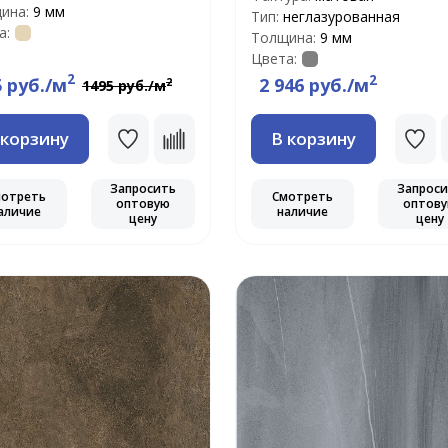
ина:
9 мм
Тип:
неглазурованная
а:
Толщина:
9 мм
Цвета:
2
2
5 руб./м
2 946 руб./м
2
1495 руб./м
 корзину
В корзину
Запросить
Запрос
мотреть
Смотреть
оптовую
оптов
аличие
наличие
цену
цену