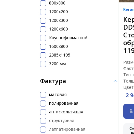
800х800
Kera
1200x200
Ке
1200х300
DD
1200х600
Ст
Крупноформатный
об
1600x800
11
2385x1195
Разм
3200 мм
Факт
Тип:
Фактура
Толщ
Цвет
матовая
2 9
полированная
В
антискользящая
структурная
С
лаппатированная
н