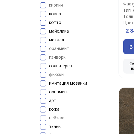
Факт
кирпич
Тип:
ковер
Толщ
котто
Цвет
2 8
майолика
металл
В
оранмент
пэчворк
С
соль-перец
н
фьюжн
имитация мозаики
орнамент
арт
кожа
пейзаж
ткань