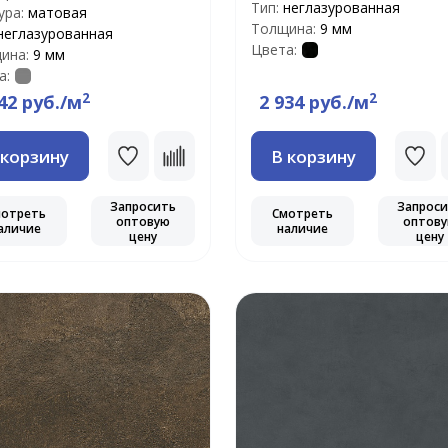
Тип:
неглазурованная
ура:
матовая
Толщина:
9 мм
неглазурованная
Цвета:
ина:
9 мм
а:
2
2
42 руб./м
2 934 руб./м
 корзину
В корзину
Запросить
Запрос
мотреть
Смотреть
оптовую
оптов
аличие
наличие
цену
цену