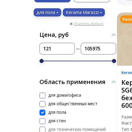
для пола
Kerama Marazzi
Рас
Очистить фильтр
Цена, руб
Kera
Ке
Область применения
SG
для дома/офиса
бе
для общественных мест
60
для пола
Разм
для стен
Факт
для технических помещений
Тип: