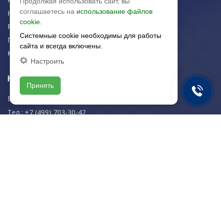
Продолжая использовать сайт, вы
соглашаетесь на
использование файлов
Новости
cookie.
Рекомендации
Системные cookie необходимы для работы
Портфолио
сайта и всегда включены.
Контакты
Настроить
Контактная информация
Принять
E-mail:
zakaz@artkeramika-opt.ru
Тел.: +7 (499) 703-30-42
Московская область,
г. Красногорск
пн-чт: 09.00-18.00
пт: 09.00-17.00
Мы в соц. сетях