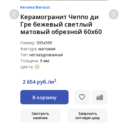
Kerama Marazzi
K
Керамогранит Чеппо ди
Гре бежевый светлый
матовый обрезной 60х60
Размер:
595х595
Р
Фактура:
матовая
Ф
Тип:
неглазурованная
Т
Толщина:
9 мм
Т
Цвета:
Ц
2
2 654 руб./м
В корзину
Смотреть
Запросить
наличие
оптовую цену