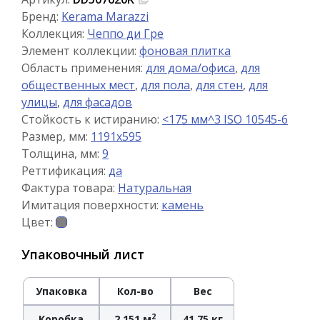
Бренд:
Kerama Marazzi
Коллекция:
Чеппо ди Гре
Элемент коллекции:
фоновая плитка
Область применения:
для дома/офиса
,
для
общественных мест
,
для пола
,
для стен
,
для
улицы
,
для фасадов
Стойкость к истиранию:
<175 мм^3 ISO 10545-6
Размер, мм:
1191x595
Толщина, мм:
9
Реттификация:
да
Фактура товара:
Натуральная
Имитация поверхности:
камень
Цвет:
Упаковочный лист
Упаковка
Кол-во
Вес
2
Коробка
2.151 м
41.75 кг