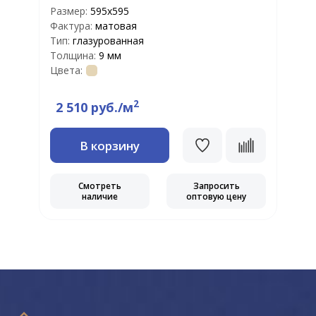
Размер:
595х595
Р
Фактура:
матовая
Ф
Тип:
глазурованная
Т
Толщина:
9 мм
Т
Цвета:
Ц
2
2 510 руб./м
В корзину
Смотреть
Запросить
наличие
оптовую цену