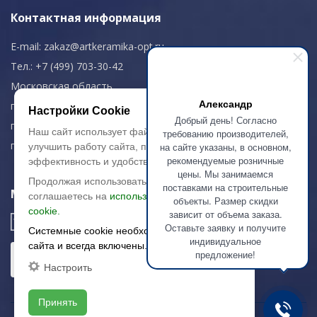
Контактная информация
E-mail:
zakaz@artkeramika-opt.ru
Тел.: +7 (499) 703-30-42
Московская область,
Александр
г. Красногорск
Настройки Cookie
Добрый день! Согласно
пн-чт: 09.00-18.00
Наш сайт использует файлы cookie, чтобы
требованию производителей,
пт: 09.00-17.00
на сайте указаны, в основном,
улучшить работу сайта, повысить его
рекомендуемые розничные
эффективность и удобство.
цены. Мы занимаемся
Продолжая использовать сайт, вы
поставками на строительные
Мы в соц. сетях
соглашаетесь на
использование файлов
объекты. Размер скидки
cookie.
зависит от объема заказа.
Оставьте заявку и получите
Системные cookie необходимы для работы
индивидуальное
сайта и всегда включены.
предложение!
Настроить
Принять