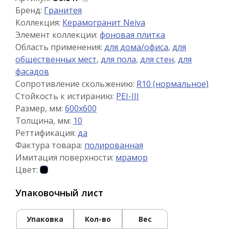
Бренд:
Гранитея
Коллекция:
Керамогранит Neiva
Элемент коллекции:
фоновая плитка
Область применения:
для дома/офиса
,
для
общественных мест
,
для пола
,
для стен
,
для
фасадов
Сопротивление скольжению:
R10 (нормальное)
Стойкость к истиранию:
PEI-III
Размер, мм:
600x600
Толщина, мм:
10
Реттификация:
да
Фактура товара:
полированная
Имитация поверхности:
мрамор
Цвет:
Упаковочный лист
Упаковка
Кол-во
Вес