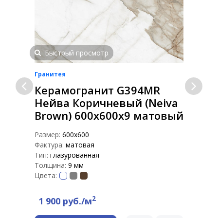
Быстрый просмотр
Гранитея
Г
Керамогранит G394MR
Нейва Коричневый (Neiva
Brown) 600х600х9 матовый
Размер:
600х600
Р
Фактура:
матовая
Ф
Тип:
глазурованная
Т
Толщина:
9 мм
Т
Цвета:
Ц
2
1 900 руб./м