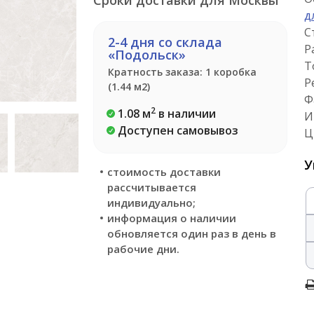
Сроки доставки для Москвы
д
С
2-4 дня со склада
Р
«Подольск»
Т
Кратность заказа: 1 коробка
Р
(1.44 м2)
Ф
2
1.08 м
в наличии
И
Доступен самовывоз
Ц
У
стоимость доставки
рассчитывается
индивидуально;
информация о наличии
обновляется один раз в день в
рабочие дни.