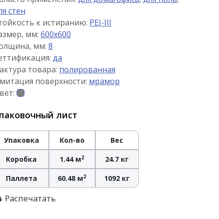
ля стен
тойкость к истиранию:
PEI-III
азмер, мм:
600x600
олщина, мм:
8
еттификация:
да
актура товара:
полированная
митация поверхности:
мрамор
вет:
паковочный лист
Упаковка
Кол-во
Вес
2
Коробка
1.44 м
24.7 кг
2
Паллета
60.48 м
1092 кг
Распечатать