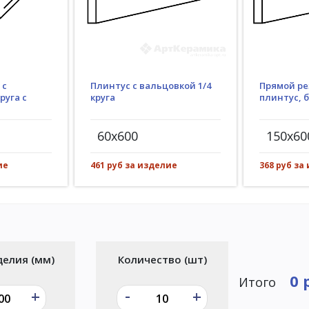
Плинтус с вальцовкой 1/4
 с
Прямой ре
круга
руга с
плинтус, 
60x600
150x60
461 руб за изделие
ие
368 руб за
делия (мм)
Количество (шт)
0 
Итого
-
+
+