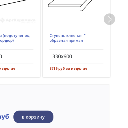
з (подступенок,
Ступень клееная Г-
Гид
бордюр)
образная прямая
(пр
рез)
0
330x600
30
 изделие
3719 руб за изделие
542 
руб
в корзину