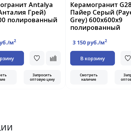
огранит Antalya
Керамогранит G2
(Анталия Грей)
Пайер Серый (Pay
00 полированный
Grey) 600х600х9
полированный
2
2
руб./м
3 150 руб./м
орзину
В корзину
реть
Запросить
Смотреть
Зап
чие
оптовую цену
наличие
опто
ции