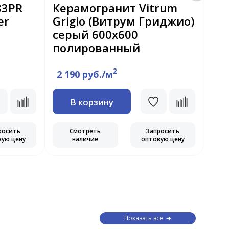
83PR
Керамогранит Vitrum
Ке
er
Grigio (Витрум Гриджио)
Па
серый 600x600
Gr
полированный
по
2
2 190 руб./м
3 
В корзину
росить
Смотреть
Запросить
вую цену
наличие
оптовую цену
Показать все