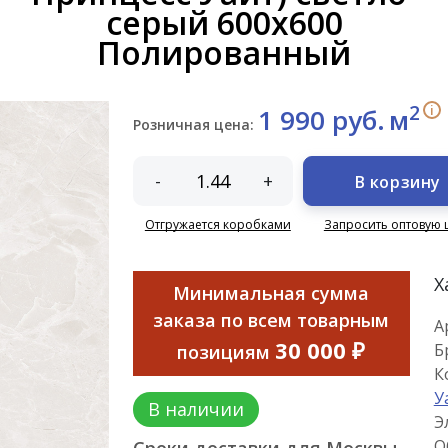
серый 600x600
Полированный
2
i
1 990 руб.
м
Розничная цена:
-
+
В корзину
Отгружается коробками
Запросить оптовую 
Х
Минимальная сумма
заказа по всем товарным
А
30 000 ₽
Б
позициям
К
У
В наличии
Э
О