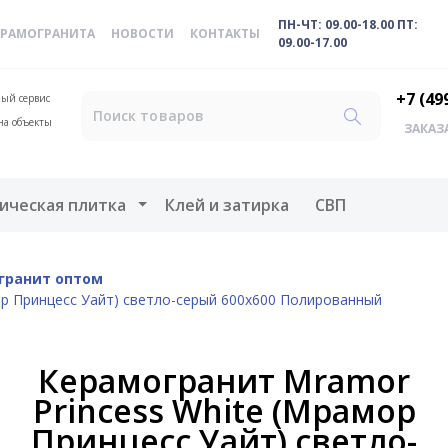
ПН-ЧТ: 09.00-18.00 ПТ:
ЕРАМОГРАНИТА
НОВОСТИ
КОНТАКТЫ
09.00-17.00
+7 (49
ый сервис
на объекты
ЗАКАЗ
меню
Открыть меню
ическая плитка
Клей и затирка
СВП
гранит оптом
ор Принцесс Уайт) светло-серый 600x600 Полированный
Керамогранит Mramor
Princess White (Мрамор
Принцесс Уайт) светло-