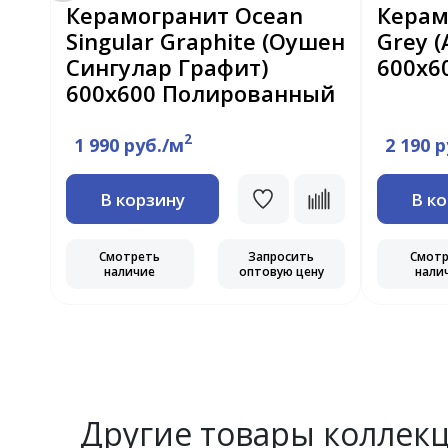
R
Керамогранит Ocean
Керам
Singular Graphite (Оушен
Grey 
Сингулар Графит)
600х6
600x600 Полированный
2
1 990 руб./м
2 190 
В корзину
В к
ь
Смотреть
Запросить
Смот
ну
наличие
оптовую цену
нали
Другие товары коллек