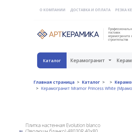
О КОМПАНИИ
ДОСТАВКА И ОПЛАТА
РЕЗКА К
Профессиональн
поставок
керамогранита 
строительства
Открыть 
Керамогранит
Керам
Каталог
Главная страница
Каталог
Керамо
Керамогранит Mramor Princess White (Мрам
Плитка настенная Evolution blanco
(Эволюшн бланко) 48030R 40x80