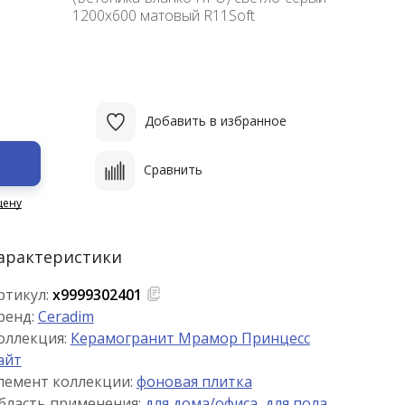
1200x600 матовый R11Soft
Добавить в избранное
Сравнить
цену
арактеристики
ртикул:
х9999302401
ренд:
Ceradim
оллекция:
Керамогранит Мрамор Принцесс
айт
лемент коллекции:
фоновая плитка
бласть применения:
для дома/офиса
,
для пола
,