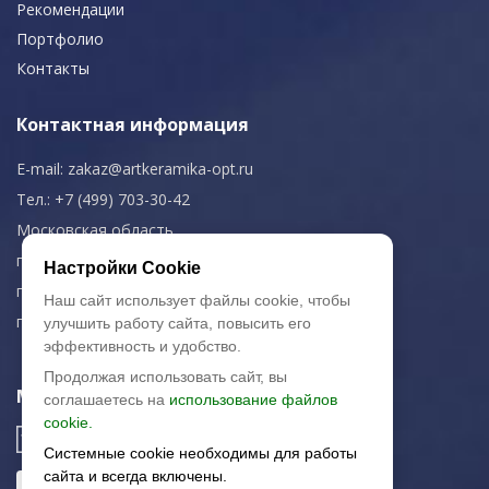
Рекомендации
Портфолио
Контакты
Контактная информация
E-mail:
zakaz@artkeramika-opt.ru
Тел.: +7 (499) 703-30-42
Московская область,
г. Красногорск
Настройки Cookie
пн-чт: 09.00-18.00
Наш сайт использует файлы cookie, чтобы
пт: 09.00-17.00
улучшить работу сайта, повысить его
эффективность и удобство.
Продолжая использовать сайт, вы
Мы в соц. сетях
соглашаетесь на
использование файлов
cookie.
Системные cookie необходимы для работы
сайта и всегда включены.