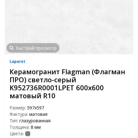
Быстрый просмотр
Laparet
Керамогранит Flagman (Флагман
ПРО) светло-серый
K952736R0001LPET 600x600
матовый R10
Размер:
597х597
Фактура:
матовая
Тип:
глазурованная
Толщина:
8 мм
Цвета: