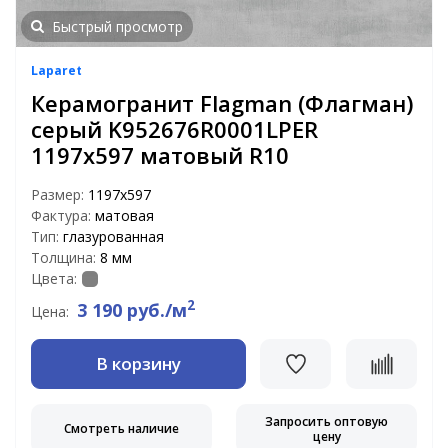
Быстрый просмотр
Laparet
Керамогранит Flagman (Флагман)
серый K952676R0001LPER
1197x597 матовый R10
Размер:
1197х597
Фактура:
матовая
Тип:
глазурованная
Толщина:
8 мм
Цвета:
2
3 190 руб./м
Цена:
В корзину
Запросить оптовую
Смотреть наличие
цену