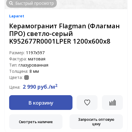
Быстрый просмотр
Laparet
Керамогранит Flagman (Флагман
ПРО) светло-серый
K952677R0001LPER 1200х600х8
Размер:
1197х597
Фактура:
матовая
Тип:
глазурованная
Толщина:
8 мм
Цвета:
2
2 990 руб./м
Цена:
В корзину
Запросить оптовую
Смотреть наличие
цену