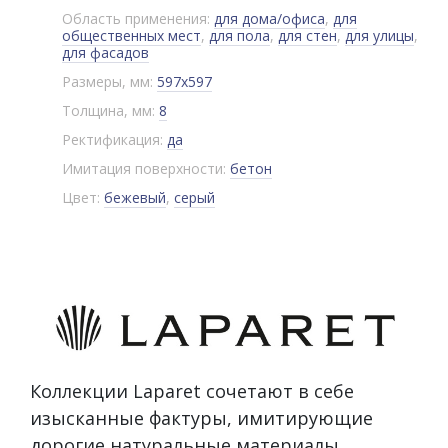
Область применения:
для дома/офиса
,
для
общественных мест
,
для пола
,
для стен
,
для улицы
,
для фасадов
Размеры, мм:
597x597
Толщина, мм:
8
Ректификация:
да
Имитация поверхности:
бетон
Цвет:
бежевый
,
серый
Коллекции Laparet сочетают в себе
изысканные фактуры, имитирующие
дорогие натуральные материалы,