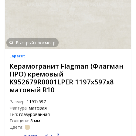
Быстрый просмотр
Laparet
Керамогранит Flagman (Флагман
ПРО) кремовый
K952679R0001LPER 1197х597x8
матовый R10
Размер:
1197х597
Фактура:
матовая
Тип:
глазурованная
Толщина:
8 мм
Цвета:
2