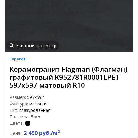
Быстрый просмотр
Laparet
Керамогранит Flagman (Флагман)
графитовый K952781R0001LPET
597x597 матовый R10
Размер:
597х597
Фактура:
матовая
Тип:
глазурованная
Толщина:
8 мм
Цвета:
2
2 490 руб./м
Цена: