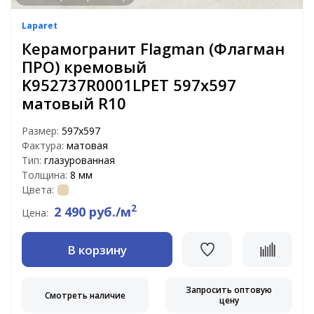
Laparet
Керамогранит Flagman (Флагман
ПРО) кремовый
K952737R0001LPET 597x597
матовый R10
Размер:
597х597
Фактура:
матовая
Тип:
глазурованная
Толщина:
8 мм
Цвета:
2
2 490 руб./м
Цена:
В корзину
Запросить оптовую
Смотреть наличие
цену