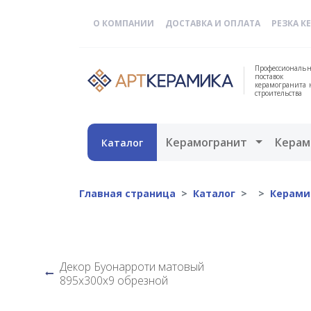
О КОМПАНИИ
ДОСТАВКА И ОПЛАТА
РЕЗКА К
Профессиональн
поставок
керамогранита 
строительства
Открыть 
Керамогранит
Керам
Каталог
Главная страница
Каталог
Керами
Декор Буонарроти матовый
895х300х9 обрезной