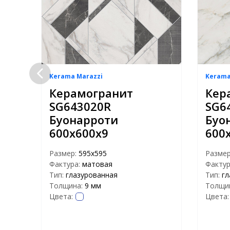
Kerama Marazzi
Kerama
Керамогранит
Кер
и
SG643020R
SG6
Буонарроти
Буо
600х600х9
600
Размер:
595x595
Разме
Фактура:
матовая
Фактур
Тип:
глазурованная
Тип:
гл
Толщина:
9 мм
Толщи
Цвета:
Цвета: