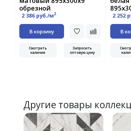
матовый 895х300х9
белая
обрезной
895х3
2
2 386 руб./м
2 252 
В корзину
В к
ь
Смотреть
Запросить
Смот
ну
наличие
оптовую цену
нали
Другие товары коллек