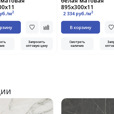
 матовая
белая матовая
00х11
895х300х11
2
2
руб./м
2 334 руб./м
орзину
В корзину
реть
Запросить
Смотреть
Зап
чие
оптовую цену
наличие
опто
ции