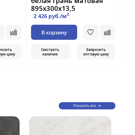
белая грань матовая
ма
895х300х13,5
2
2 426 руб./м
2 
В корзину
росить
Смотреть
Запросить
вую цену
наличие
оптовую цену
Показать все