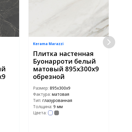
Kerama Marazzi
Kera
Плитка настенная
13
Буонарроти белый
на
ый
матовый 895х300х9
Бу
х9
обрезной
ма
Размер:
895х300х9
Раз
Фактура:
матовая
Факт
Тип:
глазурованная
Тип:
Толщина:
9 мм
Тол
Цвета:
Цвет