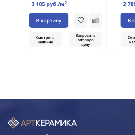
2
3 105 руб./м
2 78
В корзину
В 
ть
ю
Запросить
Смотреть
Смо
оптовую
наличие
на
цену