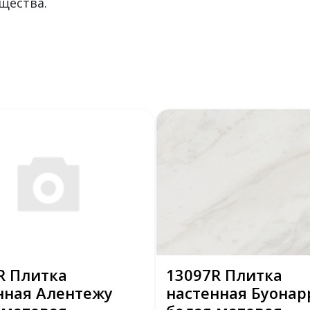
щества.
R Плитка
13097R Плитка
нная Алентежу
настенная Буонар