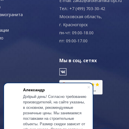
E-mail:
zakaz@artkeramika-opt.ru
а
Тел.: +7 (499) 703-30-42
рамогранита
Московская область,
г. Красногорск
ации
пн-чт: 09.00-18.00
ио
пт: 09.00-17.00
Мы в соц. сетях
Александр
Добрый день! Согласно требованию
производителей, на сайте указаны,
в основном, рекомендуемые
розничные цены. Мы занимаемся
поставками на строительные
объекты. Размер скидки зависит от