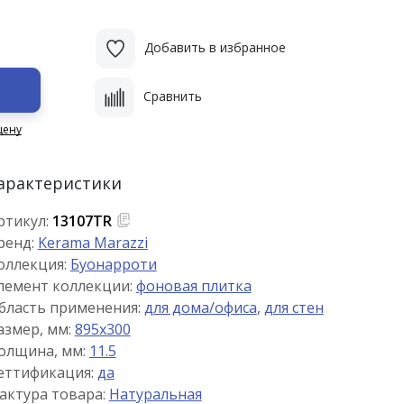
Добавить в избранное
Сравнить
цену
арактеристики
ртикул:
13107TR
ренд:
Kerama Marazzi
оллекция:
Буонарроти
лемент коллекции:
фоновая плитка
бласть применения:
для дома/офиса
,
для стен
азмер, мм:
895x300
олщина, мм:
11.5
еттификация:
да
актура товара:
Натуральная