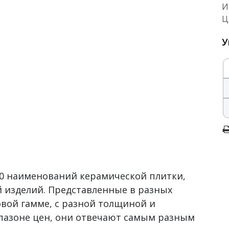
И
Ц
У
500 наименований керамической плитки,
 изделий. Представленные в разных
овой гамме, с разной толщиной и
пазоне цен, они отвечают самым разным