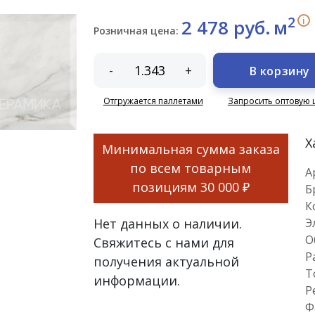
2
i
2 478 руб.
м
Розничная цена:
-
+
В корзину
Отгружается паллетами
Запросить оптовую 
Х
Минимальная сумма заказа
по всем товарным
А
позициям
30 000 ₽
Б
К
Нет данных о наличии.
Э
О
Свяжитесь с нами для
Р
получения актуальной
Т
информации.
Р
Ф