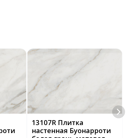
13107R Плитка
Пл
роти
настенная Буонарроти
Ал