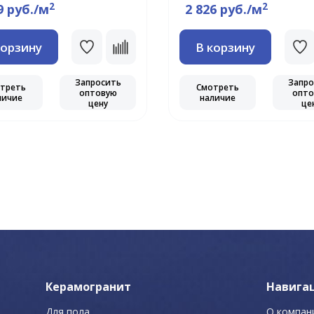
2
2
9 руб./м
2 826 руб./м
корзину
В корзину
Запросить
Запро
треть
Смотреть
оптовую
опто
личие
наличие
цену
це
Керамогранит
Навига
Для пола
О компан