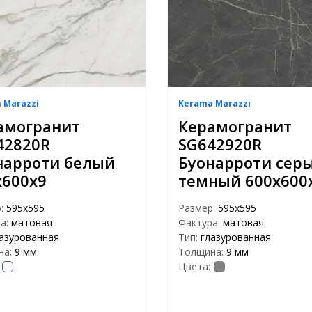
 Marazzi
Kerama Marazzi
амогранит
Керамогранит
42820R
SG642920R
нарроти белый
Буонарроти сер
х600х9
темный 600х600
р:
595x595
Размер:
595x595
а:
матовая
Фактура:
матовая
азурованная
Тип:
глазурованная
на:
9 мм
Толщина:
9 мм
Цвета: