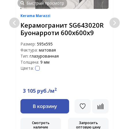
Быстрый просмотр
Kerama Marazzi
K
Керамогранит SG643020R
Буонарроти 600х600х9
Размер:
595x595
Фактура:
матовая
Р
Тип:
глазурованная
Ф
Толщина:
9 мм
Т
Цвета:
Т
Ц
2
3 105 руб./м
В корзину
Смотреть
Запросить
наличие
оптовую цену