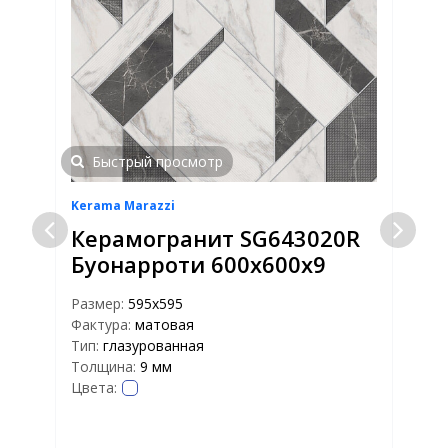
Быстрый просмотр
Kerama Marazzi
K
Керамогранит SG643020R
Буонарроти 600х600х9
Размер:
595x595
Фактура:
матовая
Р
Тип:
глазурованная
Ф
Толщина:
9 мм
Т
Цвета:
Т
Ц