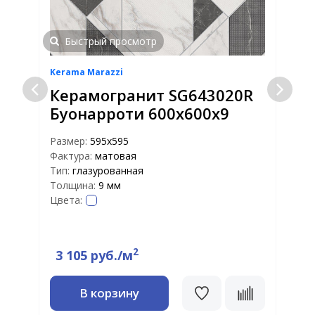
Быстрый просмотр
Kerama Marazzi
K
Керамогранит SG643020R
Буонарроти 600х600х9
Размер:
595x595
Фактура:
матовая
Р
Тип:
глазурованная
Ф
Толщина:
9 мм
Т
Цвета:
Т
Ц
2
3 105 руб./м
В корзину