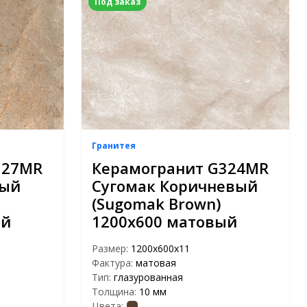
Под заказ
Гранитея
327МR
Керамогранит G324МR
вый
Сугомак Коричневый
(Sugomak Brown)
ый
1200x600 матовый
Размер:
1200х600х11
Фактура:
матовая
Тип:
глазурованная
Толщина:
10 мм
Цвета: