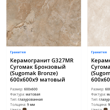
Гранитея
Гранитея
Керамогранит G327МR
Керам
Сугомак Бронзовый
Сугом
(Sugomak Bronze)
(Sugom
600х600х9 матовый
600х6
Размер:
600х600
Размер:
60
Фактура:
матовая
Фактура:
м
Тип:
глазурованная
Тип:
глазу
Толщина:
9 мм
Толщина:
9
Цвета:
Цвета: