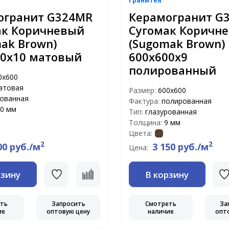
Гранитея
огранит G324МR
Керамогранит G
ак Коричневый
Сугомак Коричн
ak Brown)
(Sugomak Brown)
00х10 матовый
600х600х9
полированный
0х600
атовая
Размер:
600х600
рованная
Фактура:
полированная
0 мм
Тип:
глазурованная
Толщина:
9 мм
Цвета:
2
2
00 руб./м
3 150 руб./м
Цена:
рзину
В корзину
еть
Запросить
Смотреть
За
ие
оптовую цену
наличие
опт