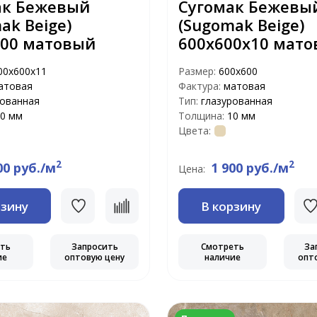
ак Бежевый
Сугомак Бежевы
ak Beige)
(Sugomak Beige)
600 матовый
600x600х10 мат
00х600х11
Размер:
600х600
атовая
Фактура:
матовая
рованная
Тип:
глазурованная
0 мм
Толщина:
10 мм
Цвета:
2
2
00 руб./м
1 900 руб./м
Цена:
рзину
В корзину
еть
Запросить
Смотреть
За
ие
оптовую цену
наличие
опт