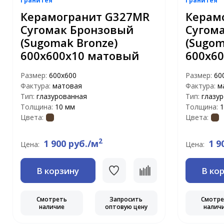
Гранитея
Гранитея
Керамогранит G327МR
Керам
Сугомак Бронзовый
Сугом
(Sugomak Bronze)
(Sugom
600x600х10 матовый
600x6
Размер:
600х600
Размер:
60
Фактура:
матовая
Фактура:
м
Тип:
глазурованная
Тип:
глазу
Толщина:
10 мм
Толщина:
1
Цвета:
Цвета:
2
1 900 руб./м
1 9
Цена:
Цена:
В корзину
В ко
Смотреть
Запросить
Смотр
наличие
оптовую цену
налич