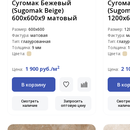
Сугомак Бежевый
Сугом
(Sugomak Beige)
(Sugom
600х600х9 матовый
1200x
Размер:
600х600
Размер:
12
Фактура:
матовая
Фактура:
м
Тип:
глазурованная
Тип:
глазу
Толщина:
9 мм
Толщина:
1
Цвета:
Цвета:
2
1 900 руб./м
2 1
Цена:
Цена:
В корзину
В ко
Смотреть
Запросить
Смотр
наличие
оптовую цену
налич