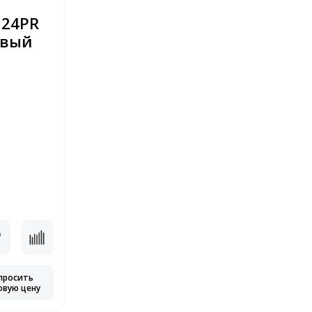
324PR
евый
просить
овую цену