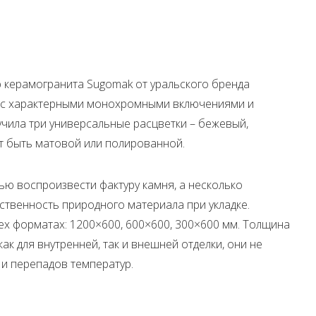
керамогранита Sugomak от уральского бренда
од с характерными монохромными включениями и
чила три универсальные расцветки – бежевый,
т быть матовой или полированной.
ью воспроизвести фактуру камня, а несколько
тественность природного материала при укладке.
ех форматах: 1200×600, 600×600, 300×600 мм. Толщина
ак для внутренней, так и внешней отделки, они не
 и перепадов температур.