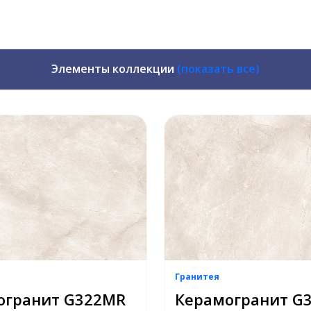
Элементы коллекции
(показать все)
Гранитея
огранит G322МR
Керамогранит G