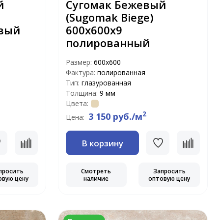
й
Сугомак Бежевый
(Sugomak Biege)
овый
600х600х9
полированный
Размер:
600х600
Фактура:
полированная
Тип:
глазурованная
Толщина:
9 мм
Цвета:
2
3 150 руб./м
Цена:
В корзину
просить
Смотреть
Запросить
овую цену
наличие
оптовую цену