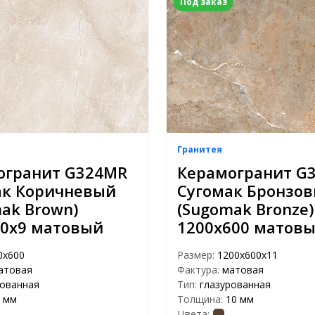
Под заказ
Гранитея
огранит G324МR
Керамогранит G
ак Коричневый
Сугомак Бронзо
ak Brown)
(Sugomak Bronze)
00х9 матовый
1200x600 матов
0х600
Размер:
1200х600х11
атовая
Фактура:
матовая
рованная
Тип:
глазурованная
 мм
Толщина:
10 мм
Цвета: