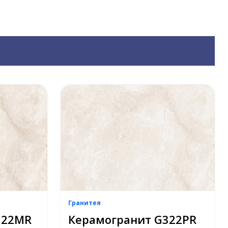
Гранитея
322МR
Керамогранит G322PR