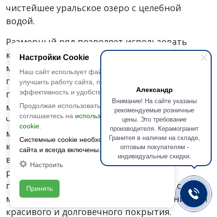
чистейшее уральское озеро с целебной
водой.
Размерный ряд позволяет использовать
керамогранит Гранитея как для
Настройки Cookie
малогабаритных, так и просторных
Наш сайт использует файлы cookie, чтобы
помещений. Толщина от 10 мм одинаково
улучшить работу сайта, повысить его
Александр
подходит для стен и полов. Поверхность плит
эффективность и удобство.
Внимание! На сайте указаны
может быть матовой или полированной.
Продолжая использовать сайт, вы
рекомендуемые розничные
соглашаетесь на
использование файлов
Чтобы керамика выглядела естественно, с
цены. Это требование
cookie.
производителя. Керамогранит
максимальным эффектом натурального
Гранитея в наличии на складе,
Системные cookie необходимы для работы
камня, плитки выпускаются с несколькими
оптовым покупателям -
сайта и всегда включены.
индивидуальные скидки.
вариантами лиц. Ректифицированные края с
Настроить
ровной кромкой и точные габариты
позволяют укладывать керамогранит с
Принять
минимальными швами. Лучшее решение для
красивого и долговечного покрытия.