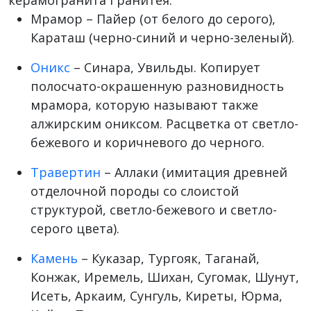
керамогранита Гранитея:
Мрамор – Пайер (от белого до серого),
Караташ (черно-синий и черно-зеленый).
Оникс
– Синара, Увильды. Копирует
полосчато-окрашенную разновидность
мрамора, которую называют также
алжирским ониксом. Расцветка от светло-
бежевого и коричневого до черного.
Травертин
– Аллаки (имитация древней
отделочной породы со слоистой
структурой, светло-бежевого и светло-
серого цвета).
Камень
– Куказар, Тургояк, Таганай,
Конжак, Иремель, Шихан, Сугомак, Шунут,
Исеть, Аркаим, Сунгуль, Киреты, Юрма,