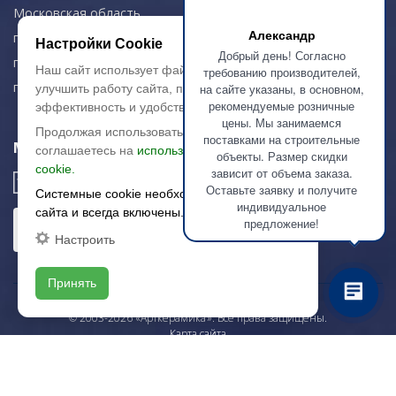
Московская область,
Александр
г. Красногорск
Настройки Cookie
Добрый день! Согласно
пн-чт: 09.00-18.00
Наш сайт использует файлы cookie, чтобы
требованию производителей,
пт: 09.00-17.00
на сайте указаны, в основном,
улучшить работу сайта, повысить его
рекомендуемые розничные
эффективность и удобство.
цены. Мы занимаемся
Продолжая использовать сайт, вы
поставками на строительные
Мы в соц. сетях
соглашаетесь на
использование файлов
объекты. Размер скидки
cookie.
зависит от объема заказа.
Оставьте заявку и получите
Системные cookie необходимы для работы
индивидуальное
сайта и всегда включены.
предложение!
Настроить
Принять
© 2003-2026 «Арткерамика». Все права защищены.
Карта сайта
/local/templates/artkeramika_new