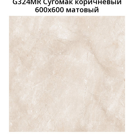
G324МR Сугомак коричневый
600x600 матовый