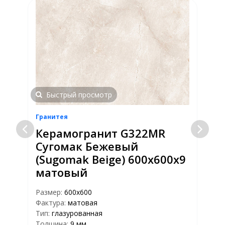
Быстрый просмотр
Гранитея
Г
Керамогранит G322МR
Сугомак Бежевый
(Sugomak Beige) 600х600х9
матовый
Размер:
600х600
Р
Фактура:
матовая
Ф
Тип:
глазурованная
Т
Толщина:
9 мм
Т