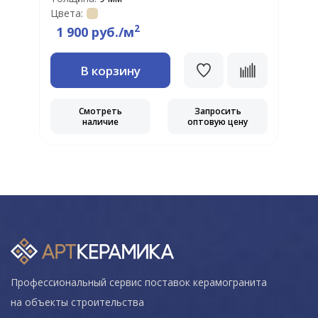
Цвета:
Ц
2
1 900 руб./м
В корзину
Смотреть
Запросить
наличие
оптовую цену
Профессиональный сервис поставок керамогранита
на объекты строительства