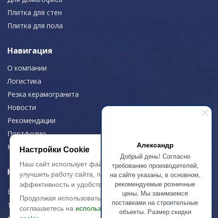
Плитка для стен
Плитка для пола
Навигация
О компании
Логистика
Резка керамогранита
Новости
Рекомендации
Портфолио
Александр
Контакты
Настройки Cookie
Добрый день! Согласно
Наш сайт использует файлы cookie, чтобы
требованию производителей,
Контактная информация
на сайте указаны, в основном,
улучшить работу сайта, повысить его
рекомендуемые розничные
эффективность и удобство.
E-mail:
zakaz@artkeramika-opt.ru
цены. Мы занимаемся
Продолжая использовать сайт, вы
поставками на строительные
Тел.: +7 (499) 703-30-42
соглашаетесь на
использование файлов
объекты. Размер скидки