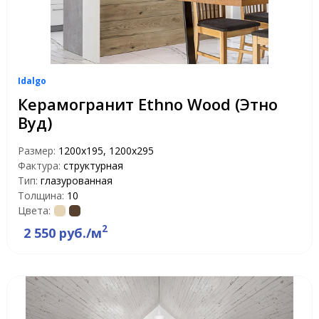
Idalgo
Керамогранит Ethno Wood (Этно
Вуд)
Размер:
1200х195, 1200х295
Фактура:
структурная
Тип:
глазурованная
Толщина:
10
Цвета:
2
2 550 руб./м