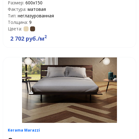
Размер:
600x150
Фактура:
матовая
Тип:
неглазурованная
Толщина:
9
Цвета:
2
2 702 руб./м
Kerama Marazzi