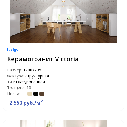
Idalgo
Керамогранит Victoria
Размер:
1200х295
Фактура:
структурная
Тип:
глазурованная
Толщина:
10
Цвета:
2
2 550 руб./м