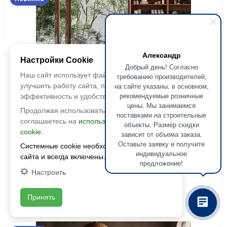
Александр
Настройки Cookie
Добрый день! Согласно
Наш сайт использует файлы cookie, чтобы
требованию производителей,
на сайте указаны, в основном,
улучшить работу сайта, повысить его
рекомендуемые розничные
эффективность и удобство.
цены. Мы занимаемся
Kerama Marazzi
Продолжая использовать сайт, вы
поставками на строительные
Керамогранит Лимба
соглашаетесь на
использование файлов
объекты. Размер скидки
cookie.
зависит от объема заказа.
Размер:
798x200
Оставьте заявку и получите
Системные cookie необходимы для работы
Фактура:
матовая
индивидуальное
сайта и всегда включены.
предложение!
Толщина:
8;9
Настроить
Цвета:
2
2 336 руб./м
Принять