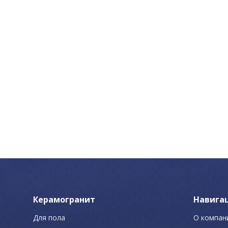
Керамогранит
Навига
Для пола
О компан