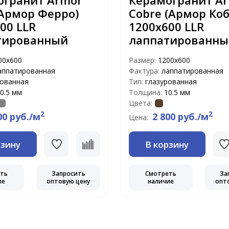
огранит Armor
Керамогранит A
(Армор Ферро)
Cobre (Армор Коб
00 LLR
1200х600 LLR
тированный
лаппатированны
00х600
Размер:
1200х600
аппатированная
Фактура:
лаппатированная
рованная
Тип:
глазурованная
0.5 мм
Толщина:
10.5 мм
Цвета:
2
2
00 руб./м
2 800 руб./м
Цена:
рзину
В корзину
еть
Запросить
Смотреть
За
ие
оптовую цену
наличие
опт