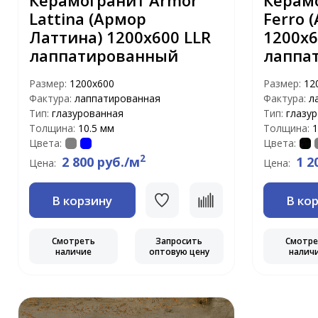
Керамогранит Armor
Керам
Lattina (Армор
Ferro 
Латтина) 1200х600 LLR
1200х6
лаппатированный
лаппа
Размер:
1200х600
Размер:
12
Фактура:
лаппатированная
Фактура:
л
Тип:
глазурованная
Тип:
глазу
Толщина:
10.5 мм
Толщина:
1
Цвета:
Цвета:
2
2 800 руб./м
1 2
Цена:
Цена:
В корзину
В ко
Смотреть
Запросить
Смотр
наличие
оптовую цену
налич