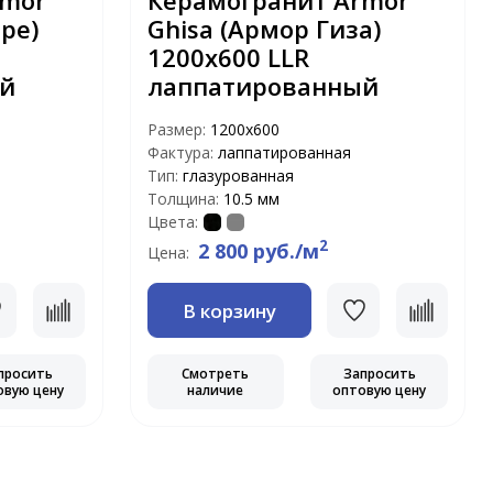
rmor
Керамогранит Armor
ре)
Ghisa (Армор Гиза)
1200х600 LLR
й
лаппатированный
Размер:
1200х600
Фактура:
лаппатированная
Тип:
глазурованная
Толщина:
10.5 мм
Цвета:
2
2 800 руб./м
Цена:
В корзину
просить
Смотреть
Запросить
овую цену
наличие
оптовую цену