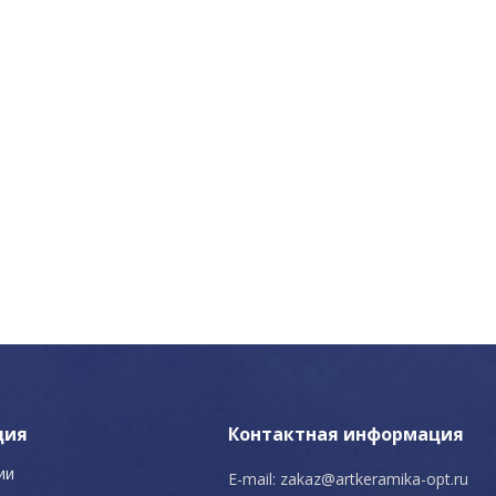
ция
Контактная информация
ии
E-mail:
zakaz@artkeramika-opt.ru