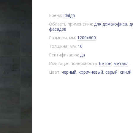
Бренд:
Idalgo
Область применения:
для дома/офиса
,
д
фасадов
Размеры, мм:
1200x600
Толщина, мм:
10
Ректификация:
да
Имитация поверхности:
бетон
,
металл
Цвет:
черный
,
коричневый
,
серый
,
синий