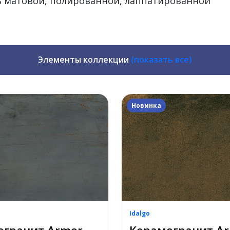
ь матовой, полированной, лаппатированной
Элементы коллекции
(показать все)
Новинка
Idalgo