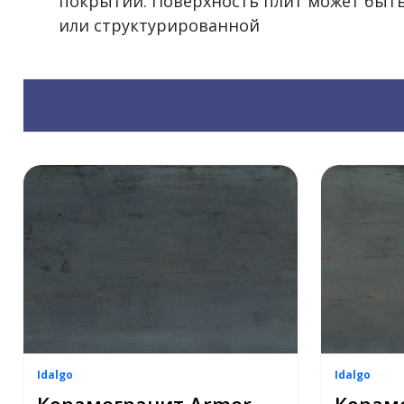
покрытий. Поверхность плит может быт
или структурированной
Idalgo
Idalgo