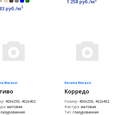
а:
1 258 руб./м
2
83 руб./м
ma Marazzi
Kerama Marazzi
тиво
Корредо
ер:
400х250, 402х402
Размер:
400х250, 402х402
ура:
матовая
Фактура:
матовая
глазурованная
Тип:
глазурованная