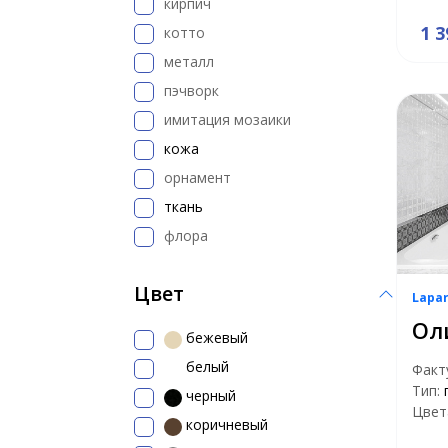
кирпич
1 3
котто
металл
пэчворк
имитация мозаики
кожа
орнамент
ткань
флора
Цвет
Lapa
Ол
бежевый
белый
Факт
Тип:
черный
Цвет
коричневый