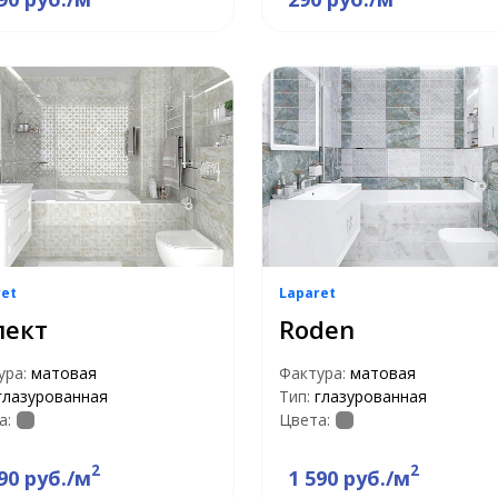
ret
Laparet
лект
Roden
ура:
матовая
Фактура:
матовая
глазурованная
Тип:
глазурованная
а:
Цвета:
2
2
90 руб./м
1 590 руб./м