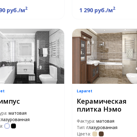
2
2
90 руб./м
1 290 руб./м
ret
Laparet
импус
Керамическая
плитка Нэмо
ура:
матовая
глазурованная
Фактура:
матовая
а:
Тип:
глазурованная
Цвета: