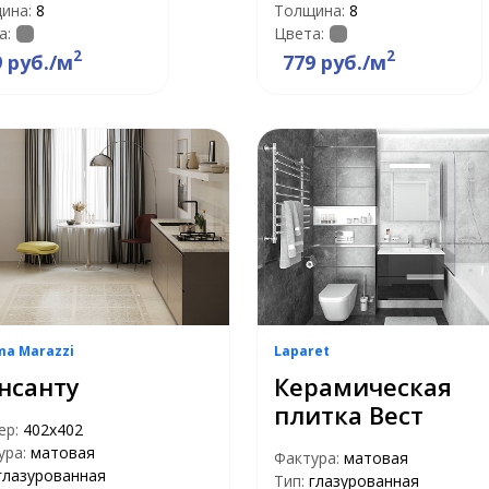
ина:
8
Толщина:
8
а:
Цвета:
2
2
9 руб./м
779 руб./м
ma Marazzi
Laparet
нсанту
Керамическая
плитка Вест
ер:
402x402
ура:
матовая
Фактура:
матовая
глазурованная
Тип:
глазурованная