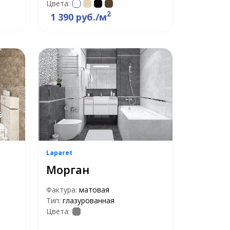
Цвета:
2
1 390 руб./м
Laparet
Морган
Фактура:
матовая
Тип:
глазурованная
Цвета: