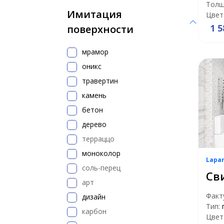
Толщ
Имитация
Цвет
1 5
поверхности
мрамор
оникс
травертин
камень
бетон
дерево
терраццо
моноколор
Lapa
соль-перец
Св
арт
Факт
дизайн
Тип:
карбон
Цвет