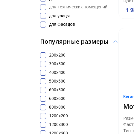
Цвет
для технических помещений
1 9
для улицы
для фасадов
Популярные размеры
200x200
300х300
400х400
500x500
600х300
Kera
600х600
Мо
800х800
1200x200
Разм
1200х300
Факт
Тип:
1200х600