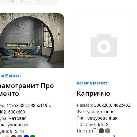
ma Marazzi
Kerama Marazzi
рамогранит Про
Каприччо
менто
Размер:
300х200, 402х402
ер:
1195х600, 2385х1195,
Фактура:
матовая
402, 600х600
Тип:
глазурованная
ура:
матовая
Толщина:
6.9, 8
глазурованная
Цвета:
ина:
8, 9, 11
2