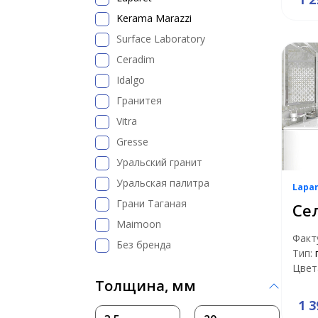
Kerama Marazzi
Surface Laboratory
Ceradim
Idalgo
Гранитея
Vitra
Gresse
Уральский гранит
Уральская палитра
Lapa
Грани Таганая
Се
Maimoon
Факт
Без бренда
Тип:
Цвет
Толщина, мм
1 3