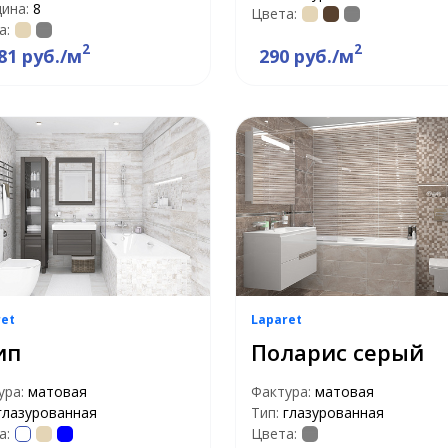
ина:
8
Цвета:
а:
2
2
81 руб./м
290 руб./м
ret
Laparet
ип
Поларис серый
ура:
матовая
Фактура:
матовая
глазурованная
Тип:
глазурованная
а:
Цвета: