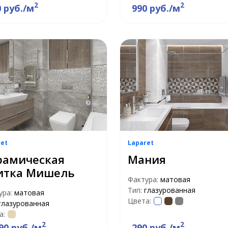
2
2
0 руб./м
990 руб./м
ret
Laparet
рамическая
Мания
итка Мишель
Фактура:
матовая
Тип:
глазурованная
ура:
матовая
Цвета:
глазурованная
а:
2
2
90 руб./м
290 руб./м