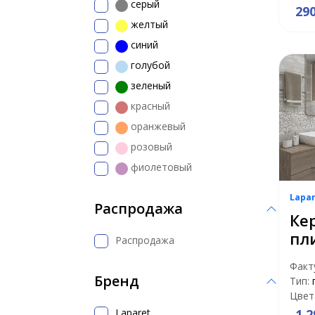
серый
29
желтый
синий
голубой
зеленый
красный
оранжевый
розовый
фиолетовый
Lapa
Распродажа
Ке
пл
Распродажа
Факт
Бренд
Тип:
Цвет
Laparet
1 2