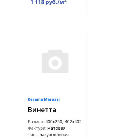
1 118 руб./м
Kerama Marazzi
Винетта
Размер:
400х250, 402х402
Фактура:
матовая
Тип:
глазурованная