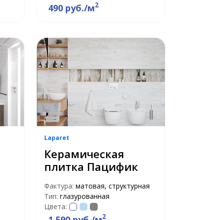
2
490 руб./м
Laparet
Керамическая
плитка Пацифик
Фактура:
матовая, структурная
Тип:
глазурованная
Цвета:
2
1 590 руб./м