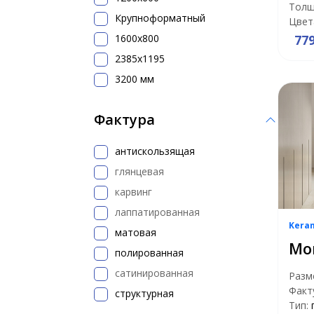
Толщ
Крупноформатный
Цвет
1600x800
77
2385x1195
3200 мм
Фактура
антискользящая
глянцевая
карвинг
лаппатированная
Kera
матовая
Мо
полированная
сатинированная
Разм
Факт
структурная
Тип: