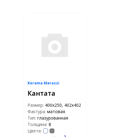
Kerama Marazzi
Кантата
Размер:
400х250, 402х402
Фактура:
матовая
Тип:
глазурованная
Толщина:
8
Цвета:
2