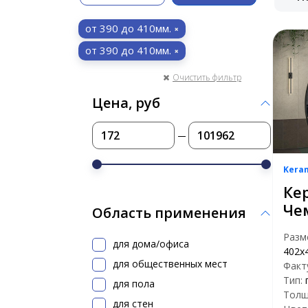
от 390 до 410мм.
от 390 до 410мм.
Очистить фильтр
Цена, руб
Kera
Ке
Че
Область применения
Разм
для дома/офиса
402х
для общественных мест
Факт
Тип:
для пола
Толщ
для стен