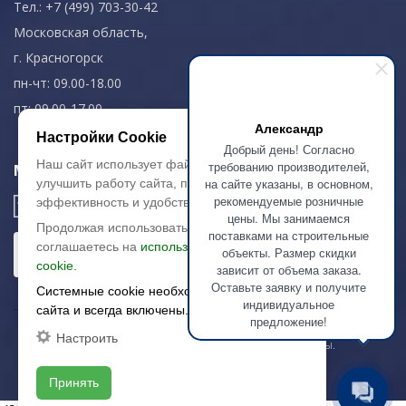
Тел.: +7 (499) 703-30-42
Московская область,
г. Красногорск
пн-чт: 09.00-18.00
пт: 09.00-17.00
Александр
Настройки Cookie
Добрый день! Согласно
Наш сайт использует файлы cookie, чтобы
требованию производителей,
Мы в соц. сетях
на сайте указаны, в основном,
улучшить работу сайта, повысить его
рекомендуемые розничные
эффективность и удобство.
цены. Мы занимаемся
Продолжая использовать сайт, вы
поставками на строительные
соглашаетесь на
использование файлов
объекты. Размер скидки
cookie.
зависит от объема заказа.
Оставьте заявку и получите
Системные cookie необходимы для работы
индивидуальное
сайта и всегда включены.
предложение!
Настроить
© 2003-2026 «Арткерамика». Все права защищены.
Карта сайта
Принять