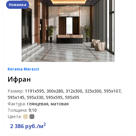
Новинка
Kerama Marazzi
Ифран
Размер:
1191x595, 300x280, 312x300, 325x300, 595x107,
595x145, 595x330, 595x595, 595x95
Фактура:
глянцевая, матовая
Толщина:
9;10
Цвета:
2
2 386 руб./м