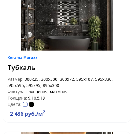
Kerama Marazzi
Тубкаль
Размер:
300x25, 300x300, 300x72, 595x107, 595x330,
595x595, 595x95, 895x300
Фактура:
глянцевая, матовая
Толщина:
9;10.5;19
Цвета:
2
2 436 руб./м