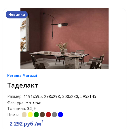
Новинка
Kerama Marazzi
Таделакт
Размер:
1191x595, 298x298, 300x280, 595x145
Фактура:
матовая
Толщина:
3.5;9
Цвета:
2
2 292 руб./м