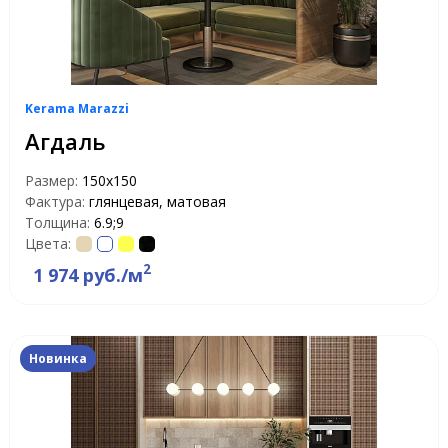
Kerama Marazzi
Агдаль
Размер:
150x150
Фактура:
глянцевая, матовая
Толщина:
6.9;9
Цвета:
2
1 974 руб./м
Новинка