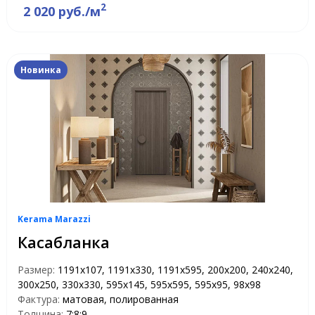
2
2 020 руб./м
Новинка
Kerama Marazzi
Касабланка
Размер:
1191x107, 1191x330, 1191x595, 200x200, 240x240,
300x250, 330x330, 595x145, 595x595, 595x95, 98x98
Фактура:
матовая, полированная
Толщина:
7;8;9