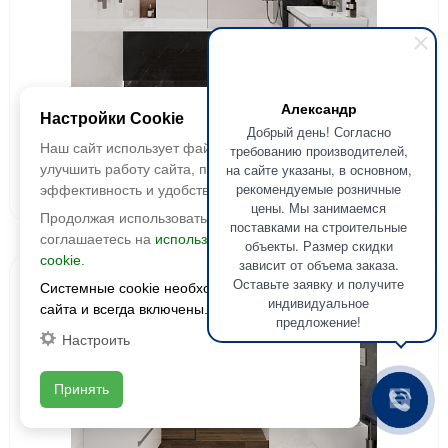
Александр
Laparet
Настройки Cookie
Добрый день! Согласно
Керамическая плитка Прима
Наш сайт использует файлы cookie, чтобы
требованию производителей,
на сайте указаны, в основном,
улучшить работу сайта, повысить его
2
рекомендуемые розничные
1 990 руб./м
эффективность и удобство.
цены. Мы занимаемся
Продолжая использовать сайт, вы
поставками на строительные
соглашаетесь на
использование файлов
объекты. Размер скидки
cookie.
зависит от объема заказа.
Новинка
Оставьте заявку и получите
Системные cookie необходимы для работы
индивидуальное
сайта и всегда включены.
предложение!
Настроить
Принять