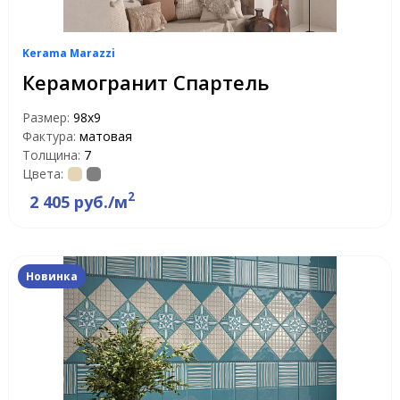
Kerama Marazzi
Керамогранит Спартель
Размер:
98x9
Фактура:
матовая
Толщина:
7
Цвета:
2
2 405 руб./м
Новинка