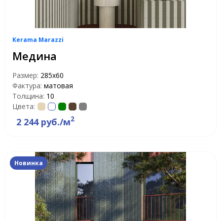
Kerama Marazzi
Медина
Размер:
285x60
Фактура:
матовая
Толщина:
10
Цвета:
2
2 244 руб./м
Новинка