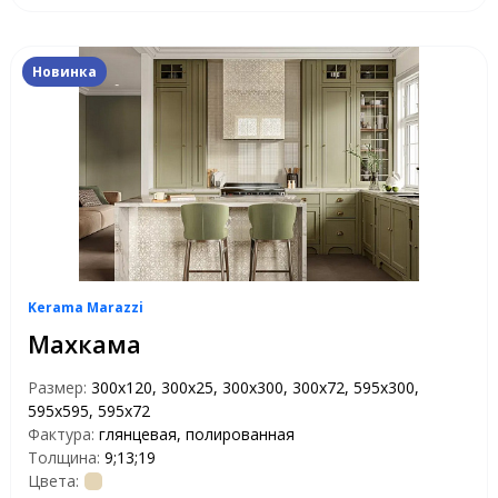
Новинка
Kerama Marazzi
Махкама
Размер:
300x120, 300x25, 300x300, 300x72, 595x300,
595x595, 595x72
Фактура:
глянцевая, полированная
Толщина:
9;13;19
Цвета: