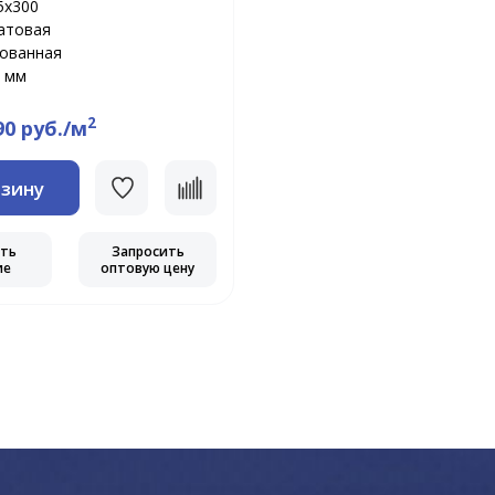
5x300
атовая
рованная
 мм
2
90 руб./м
рзину
еть
Запросить
ие
оптовую цену