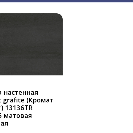
 настенная
 grafite (Кромат
) 13136TR
5 матовая
ная