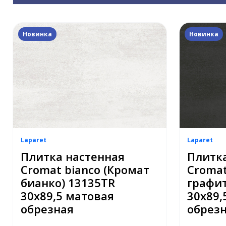
Новинка
Новинка
Laparet
Laparet
Плитка настенная
Плитка
Cromat bianco (Кромат
Cromat
бианко) 13135TR
графит
30x89,5 матовая
30x89,
обрезная
обрез