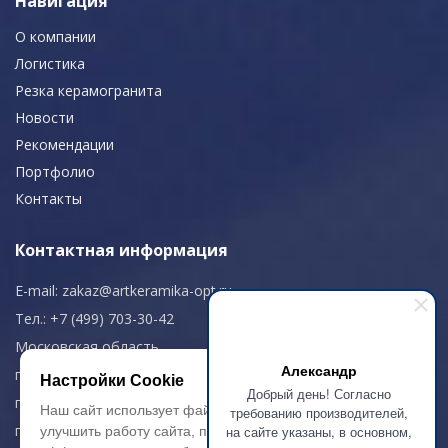
Навигация
О компании
Логистика
Резка керамогранита
Новости
Рекомендации
Портфолио
Контакты
Контактная информация
E-mail:
zakaz@artkeramika-opt.ru
Тел.: +7 (499) 703-30-42
Московская область,
Александр
г. Красногорск
Настройки Cookie
Добрый день! Согласно
пн-чт: 09.00-18.00
Наш сайт использует файлы cookie, чтобы
требованию производителей,
пт: 09.00-17.00
на сайте указаны, в основном,
улучшить работу сайта, повысить его