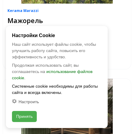
Kerama Marazzi
Мажорель
Размер:
285x60, 360x285
Настройки Cookie
Фактура:
глянцевая
Толщина:
Наш сайт использует файлы cookie, чтобы
10
Цвета:
улучшить работу сайта, повысить его
эффективность и удобство.
2
2 375 руб./м
Продолжая использовать сайт, вы
соглашаетесь на
использование файлов
cookie.
Новинка
Системные cookie необходимы для работы
сайта и всегда включены.
Настроить
Принять