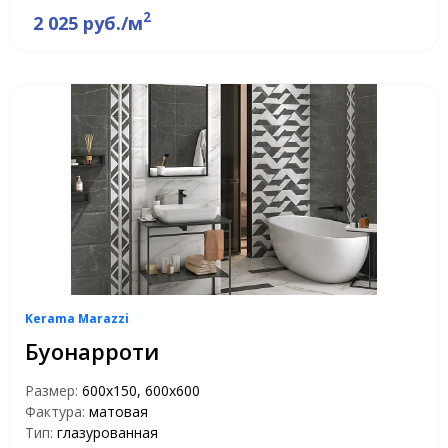
2
2 025 руб./м
Kerama Marazzi
Буонарроти
Размер:
600x150, 600x600
Фактура:
матовая
Тип:
глазурованная