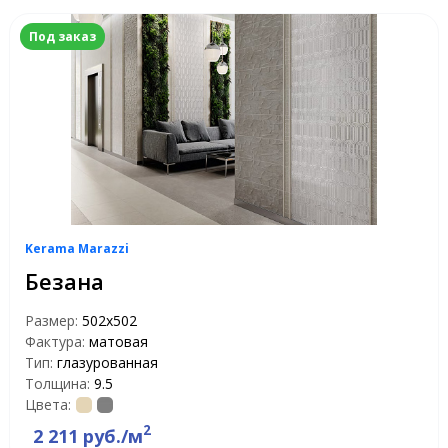
Под заказ
Kerama Marazzi
Безана
Размер:
502x502
Фактура:
матовая
Тип:
глазурованная
Толщина:
9.5
Цвета:
2
2 211 руб./м