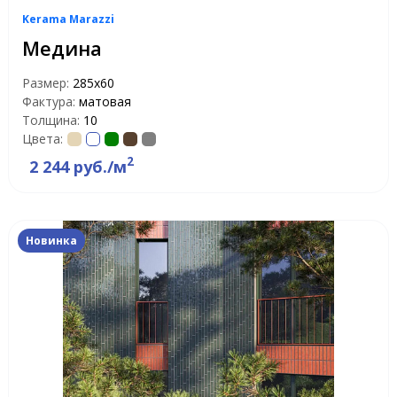
Kerama Marazzi
Медина
Размер:
285x60
Фактура:
матовая
Толщина:
10
Цвета:
2
2 244 руб./м
Новинка