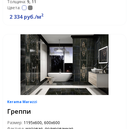
Толщина:
9, 11
Цвета:
2
2 334 руб./м
Kerama Marazzi
Греппи
Размер:
1195x600, 600x600
Фактура:
матовая, полированная