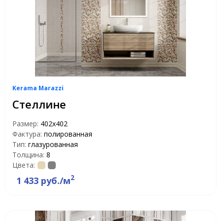
Kerama Marazzi
Стеллине
Размер:
402x402
Фактура:
полированная
Тип:
глазурованная
Толщина:
8
Цвета:
2
1 433 руб./м