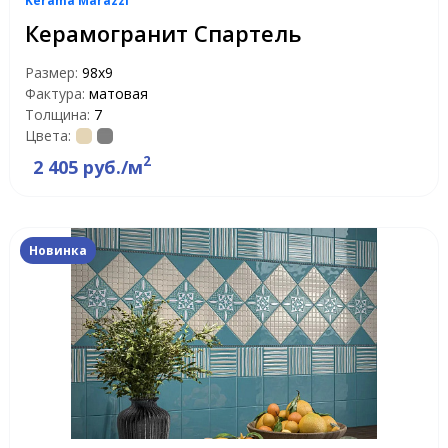
Kerama Marazzi
Керамогранит Спартель
Размер:
98x9
Фактура:
матовая
Толщина:
7
Цвета:
2
2 405 руб./м
Новинка