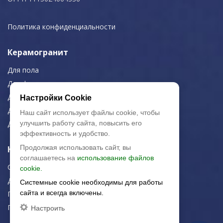
Политика конфиденциальности
Керамогранит
Для пола
Для фасада
Для дома/офиса
Настройки Cookie
Для МОП
Наш сайт использует файлы cookie, чтобы
улучшить работу сайта, повысить его
Для улицы
эффективность и удобство.
Продолжая использовать сайт, вы
Керамическая плитка
соглашаетесь на
использование файлов
Строительная плитка
cookie.
Для дома/офиса
Системные cookie необходимы для работы
сайта и всегда включены.
Плитка для стен
Плитка для пола
Настроить