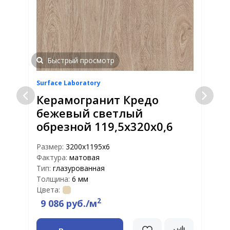
Быстрый просмотр
Surface Laboratory
S
Керамогранит Кредо
бежевый светлый
обрезной 119,5x320x0,6
Размер:
3200x1195x6
Р
Фактура:
матовая
Ф
Тип:
глазурованная
Т
Толщина:
6 мм
Т
Цвета:
Ц
2
9 086 руб./м