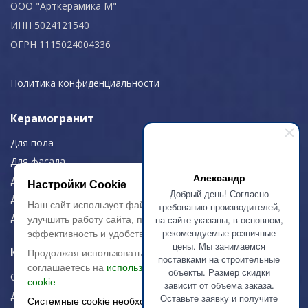
ООО "Арткерамика М"
ИНН 5024121540
ОГРН 1115024004336
Политика конфиденциальности
Керамогранит
Для пола
Для фасада
Александр
Для дома/офиса
Настройки Cookie
Добрый день! Согласно
Для МОП
Наш сайт использует файлы cookie, чтобы
требованию производителей,
Для улицы
на сайте указаны, в основном,
улучшить работу сайта, повысить его
рекомендуемые розничные
эффективность и удобство.
цены. Мы занимаемся
Керамическая плитка
Продолжая использовать сайт, вы
поставками на строительные
соглашаетесь на
использование файлов
объекты. Размер скидки
Строительная плитка
cookie.
зависит от объема заказа.
Для дома/офиса
Оставьте заявку и получите
Системные cookie необходимы для работы