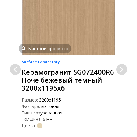
Быстрый просмотр
Surface Laboratory
S
6
Керамогранит SG072400R6
Ноче бежевый темный
3200х1195х6
Размер:
3200x1195
Р
Фактура:
матовая
Ф
Тип:
глазурованная
Т
Толщина:
6 мм
Т
Цвета:
Ц