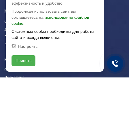
эффективность и удобство.
Керамическая плитка
Продолжая использовать сайт, вы
соглашаетесь на
использование файлов
Строительная плитка
cookie.
Для дома/офиса
Системные cookie необходимы для работы
Плитка для стен
сайта и всегда включены.
Плитка для пола
Настроить
Навигация
Принять
О компании
Логистика
Резка керамогранита
Новости
Рекомендации
Портфолио
Контакты