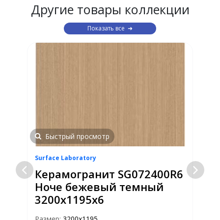
Другие товары коллекции
Показать все
Быстрый просмотр
Surface Laboratory
S
6
Керамогранит SG072400R6
Ноче бежевый темный
3200х1195х6
Размер:
3200x1195
Р