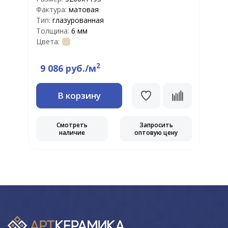
Фактура:
матовая
Ф
Тип:
глазурованная
Т
Толщина:
6 мм
Т
Цвета:
Ц
2
9 086 руб./м
В корзину
Смотреть
Запросить
наличие
оптовую цену