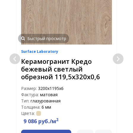
Быстрый просмотр
Surface Laboratory
S
Керамогранит Кредо
бежевый светлый
обрезной 119,5x320x0,6
Размер:
3200x1195x6
Р
Фактура:
матовая
Ф
Тип:
глазурованная
Т
Толщина:
6 мм
Т
Цвета:
Ц
2
9 086 руб./м