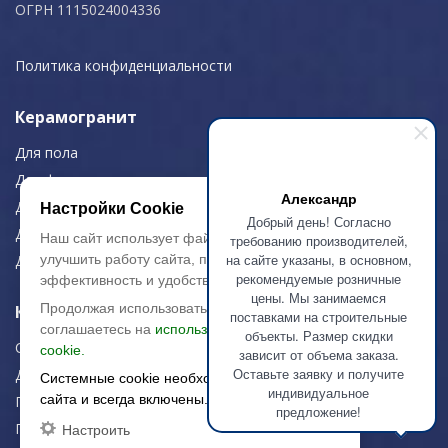
ОГРН 1115024004336
Политика конфиденциальности
Керамогранит
Для пола
Для фасада
Александр
Для дома/офиса
Настройки Cookie
Добрый день! Согласно
Для МОП
Наш сайт использует файлы cookie, чтобы
требованию производителей,
на сайте указаны, в основном,
улучшить работу сайта, повысить его
Для улицы
рекомендуемые розничные
эффективность и удобство.
цены. Мы занимаемся
Продолжая использовать сайт, вы
Керамическая плитка
поставками на строительные
соглашаетесь на
использование файлов
объекты. Размер скидки
Строительная плитка
cookie.
зависит от объема заказа.
Оставьте заявку и получите
Для дома/офиса
Системные cookie необходимы для работы
индивидуальное
сайта и всегда включены.
Плитка для стен
предложение!
Плитка для пола
Настроить