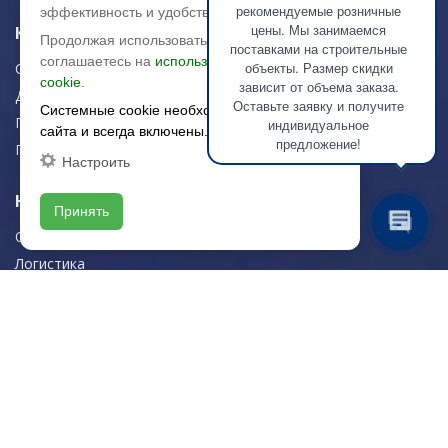
рекомендуемые розничные
эффективность и удобство.
цены. Мы занимаемся
Керамическая плитка
Продолжая использовать сайт, вы
поставками на строительные
соглашаетесь на
использование файлов
объекты. Размер скидки
Строительная плитка
cookie.
зависит от объема заказа.
Для дома/офиса
Оставьте заявку и получите
Системные cookie необходимы для работы
Плитка для стен
индивидуальное
сайта и всегда включены.
предложение!
Плитка для пола
Настроить
Навигация
Принять
О компании
Логистика
Резка керамогранита
Новости
Рекомендации
Портфолио
Контакты