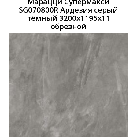
Марацци Супермакси
SG070800R Ардезия серый
тёмный 3200x1195x11
обрезной