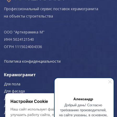
Профессиональный сервис поставок керамогранита
на объекты строительства
ООО "Арткерамика М"
ИНН 5024121540
ОГРН 1115024004336
Политика конфиденциальности
Керамогранит
Для пола
Для фасада
Для дома/офиса
Александр
Настройки Cookie
Добрый день! Согласно
Для МОП
Наш сайт использует файлы cookie, чтобы
требованию производителей,
Для улицы
на сайте указаны, в основном,
улучшить работу сайта, повысить его