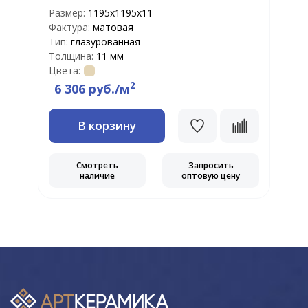
Размер:
1195х1195х11
Р
Фактура:
матовая
Ф
Тип:
глазурованная
Т
Толщина:
11 мм
Т
Цвета:
Ц
2
6 306 руб./м
В корзину
Смотреть
Запросить
наличие
оптовую цену