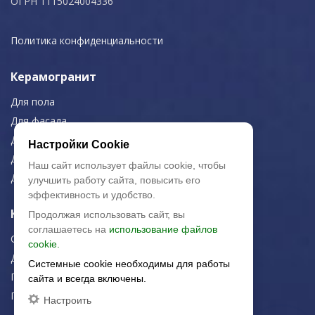
ОГРН 1115024004336
Политика конфиденциальности
Керамогранит
Для пола
Для фасада
Для дома/офиса
Настройки Cookie
Для МОП
Наш сайт использует файлы cookie, чтобы
Для улицы
улучшить работу сайта, повысить его
эффективность и удобство.
Керамическая плитка
Продолжая использовать сайт, вы
соглашаетесь на
использование файлов
Строительная плитка
cookie.
Для дома/офиса
Системные cookie необходимы для работы
Плитка для стен
сайта и всегда включены.
Плитка для пола
Настроить