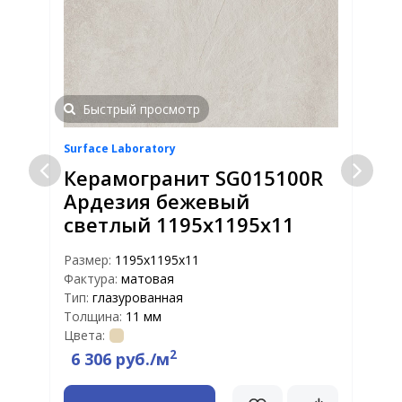
Быстрый просмотр
Surface Laboratory
S
Керамогранит SG015100R
Ардезия бежевый
светлый 1195х1195х11
Размер:
1195х1195х11
Р
Фактура:
матовая
Ф
Тип:
глазурованная
Т
Толщина:
11 мм
Т
Цвета:
Ц
2
6 306 руб./м