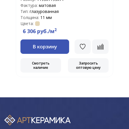
Фактура:
матовая
Ф
Тип:
глазурованная
Т
Толщина:
11 мм
Т
Цвета:
Ц
2
6 306 руб./м
В корзину
Смотреть
Запросить
наличие
оптовую цену