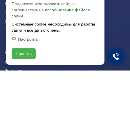
Керамическая плитка
Продолжая использовать сайт, вы
соглашаетесь на
использование файлов
Строительная плитка
cookie.
Для дома/офиса
Системные cookie необходимы для работы
Плитка для стен
сайта и всегда включены.
Плитка для пола
Настроить
Навигация
Принять
О компании
Логистика
Резка керамогранита
Новости
Рекомендации
Портфолио
Контакты
Контактная информация