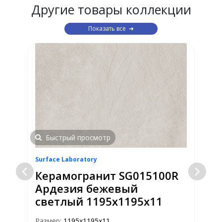
Другие товары коллекции
Показать все
Быстрый просмотр
Surface Laboratory
S
Керамогранит SG015100R
Ардезия бежевый
светлый 1195х1195х11
Размер:
1195х1195х11
Р