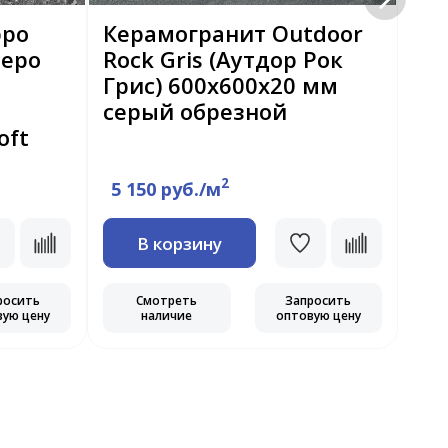
ppo
Керамогранит Outdoor
Ке
Неро
Rock Gris (Аутдор Рок
Li
Грис) 600х600х20 мм
Ла
серый обрезной
60
oft
об
2
5 150 руб./м
5 
В корзину
росить
Смотреть
Запросить
вую цену
наличие
оптовую цену