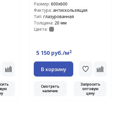
Размер:
600х600
Фактура:
антискользящая
Раз
Тип:
глазурованная
Факт
Толщина:
20 мм
Тип:
Цвета:
Тол
Цвет
2
5 150 руб./м
5 
В корзину
сить
Запросить
Смотреть
С
вую
оптовую
наличие
ну
цену