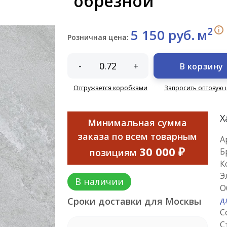
обрезной
2
i
5 150 руб.
м
Розничная цена:
-
+
В корзину
Отгружается коробками
Запросить оптовую 
Х
Минимальная сумма
заказа по всем товарным
А
30 000 ₽
Б
позициям
К
Э
В наличии
О
д
Сроки доставки для Москвы
С
С