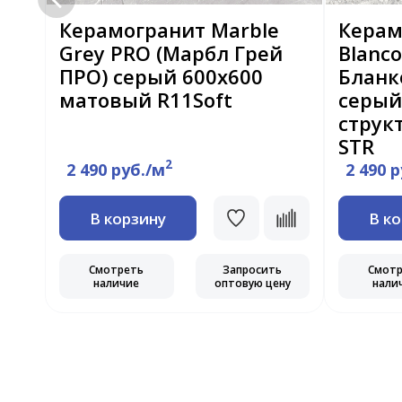
or
Керамогранит Marble
Керам
Grey PRO (Марбл Грей
Blanc
ПРО) серый 600x600
Бланк
й
матовый R11Soft
серый
струк
STR
2
2 490 руб./м
2 490 
В корзину
В к
ь
Смотреть
Запросить
Смот
ну
наличие
оптовую цену
нали