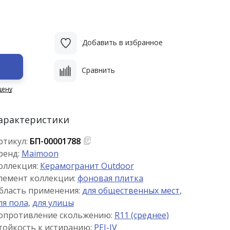
Добавить в избранное
Сравнить
цену
арактеристики
ртикул:
БП-00001788
ренд:
Maimoon
оллекция:
Керамогранит Outdoor
лемент коллекции:
фоновая плитка
бласть применения:
для общественных мест
,
ля пола
,
для улицы
опротивление скольжению:
R11 (среднее)
тойкость к истиранию:
PEI-IV