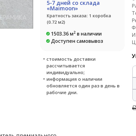
5-7 дней со склада
Р
«Maimoon»
Т
Кратность заказа: 1 коробка
Р
(0.72 м2)
Ф
2
1503.36 м
в наличии
И
Доступен самовывоз
Ц
У
стоимость доставки
рассчитывается
индивидуально;
информация о наличии
обновляется один раз в день в
рабочие дни.
итель премиального