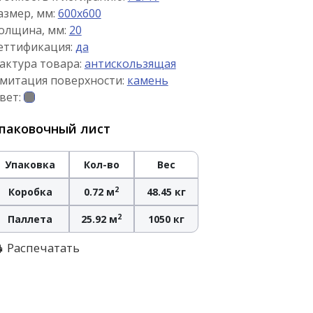
азмер, мм:
600x600
олщина, мм:
20
еттификация:
да
актура товара:
антискользящая
митация поверхности:
камень
вет:
паковочный лист
Упаковка
Кол-во
Вес
2
Коробка
0.72 м
48.45 кг
2
Паллета
25.92 м
1050 кг
Распечатать