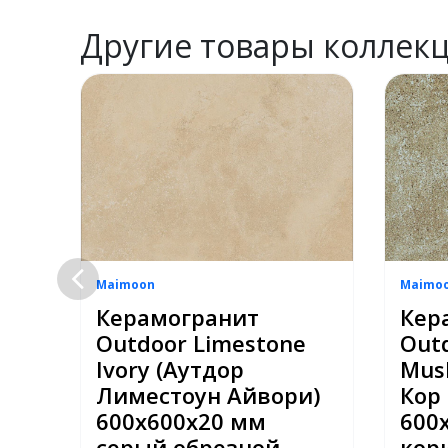
Другие товары коллек
Maimoon
Maimo
Керамогранит
Кер
bac
Outdoor Limestone
Out
Ivory (Аутдор
Mus
Лиместоун Айвори)
Кор
ой
600х600х20 мм
600
серый обрезной
кор