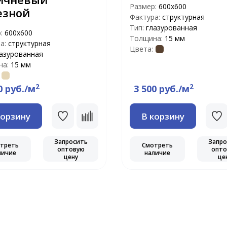
Размер:
600х600
езной
Фактура:
структурная
Тип:
глазурованная
р:
600х600
Толщина:
15 мм
а:
структурная
Цвета:
азурованная
на:
15 мм
2
2
0 руб./м
3 500 руб./м
корзину
В корзину
Запросить
Запро
треть
Смотреть
оптовую
опто
личие
наличие
цену
це