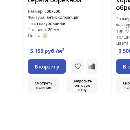
обр
Размер:
600х600
Фактура:
антискользящая
Разме
Тип:
глазурованная
Фактур
Толщина:
20 мм
Тип:
гл
Цвета:
Толщи
Цвета:
2
5 150 руб./м
3 50
В корзину
В 
ть
ю
Запросить
Смотреть
Смо
оптовую
наличие
на
цену