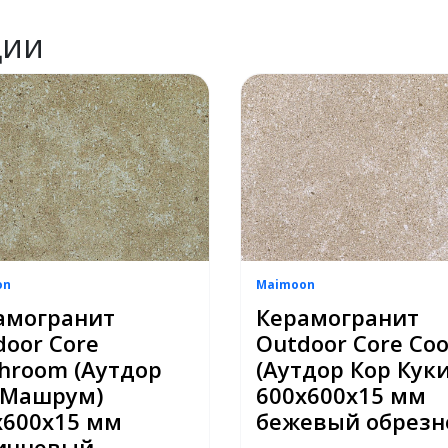
ции
on
Maimoon
амогранит
Керамогранит
door Core
Outdoor Core Coo
hroom (Аутдор
(Аутдор Кор Куки
 Машрум)
600х600х15 мм
х600х15 мм
бежевый обрезн
ичневый