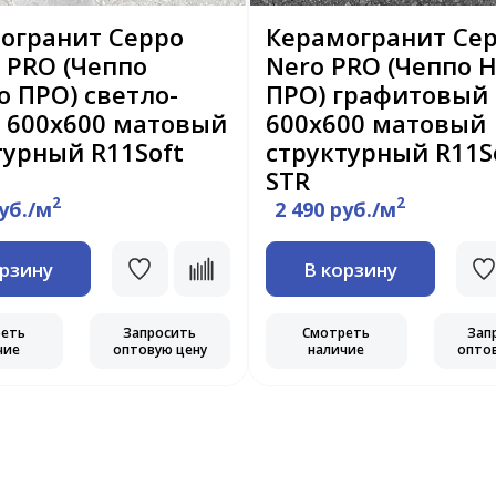
огранит Ceppo
Керамогранит Ce
o PRO (Чеппо
Nero PRO (Чеппо 
о ПРО) светло-
ПРО) графитовый
 600x600 матовый
600x600 матовый
турный R11Soft
структурный R11S
STR
2
2
руб./м
2 490 руб./м
орзину
В корзину
реть
Запросить
Смотреть
Зап
чие
оптовую цену
наличие
опто