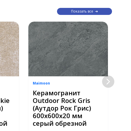
Показать все
Maimoon
Mai
Керамогранит
Ке
kie
Outdoor Rock Gris
Ou
)
(Аутдор Рок Грис)
Gr
600х600х20 мм
Ла
ой
серый обрезной
60
се