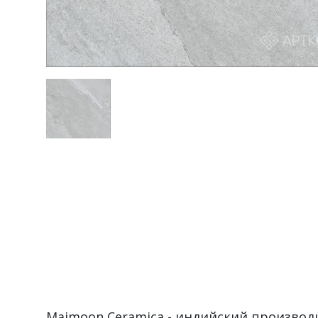
Maimoon Ceramica - индийский производ