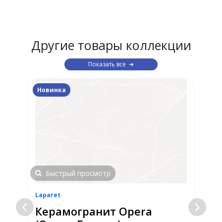
Другие товары коллекции
Показать все
Новинка
Быстрый просмотр
Laparet
L
Керамогранит Opera