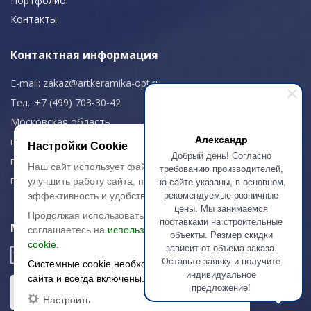
Портфолио
Контакты
Контактная информация
E-mail:
zakaz@artkeramika-opt.ru
Тел.: +7 (499) 703-30-42
Московская область,
Александр
г. Красногорск
Настройки Cookie
Добрый день! Согласно
пн-чт: 09.00-18.00
Наш сайт использует файлы cookie, чтобы
требованию производителей,
пт: 09.00-17.00
на сайте указаны, в основном,
улучшить работу сайта, повысить его
рекомендуемые розничные
эффективность и удобство.
цены. Мы занимаемся
Продолжая использовать сайт, вы
поставками на строительные
Мы в соц. сетях
соглашаетесь на
использование файлов
объекты. Размер скидки
cookie.
зависит от объема заказа.
Оставьте заявку и получите
Системные cookie необходимы для работы
индивидуальное
сайта и всегда включены.
предложение!
Настроить