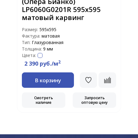
(Опера Бианко)
LP6060G0201R 595х595
матовый карвинг
Размер:
595x595
Р
Фактура:
матовая
Ф
Тип:
Глазурованная
Т
Толщина:
9 мм
Т
Цвета:
Ц
2
2 390 руб./м
В корзину
Смотреть
Запросить
наличие
оптовую цену