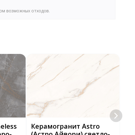
том возможных отходов.
eless
Керамогранит Astro
Ке
еро-
(Астро Айвори) светло-
(Э