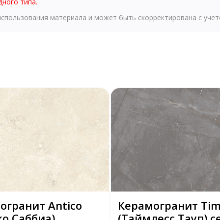
дного типа.
 использования материала и может быть скорректирована с уче
огранит Antico
Керамогранит Tim
ко Саббиа)
(Таймлесс Тауп) с