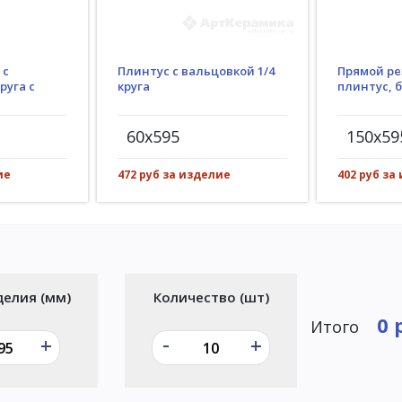
Плинтус с вальцовкой 1/4
 с
Прямой ре
круга
руга с
плинтус, 
60x595
150x59
472 руб за изделие
ие
402 руб за
делия (мм)
Количество (шт)
0 
Итого
-
+
+