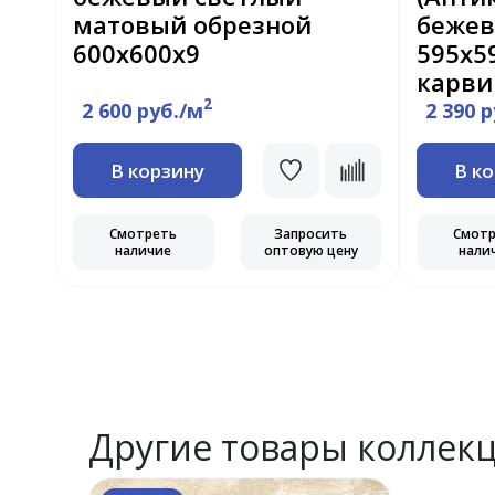
матовый обрезной
бежев
95
600x600x9
595х5
карви
2
2 600 руб./м
2 390 
В корзину
В к
Смотреть
Запросить
Смот
наличие
оптовую цену
нали
ь
ну
Другие товары коллек