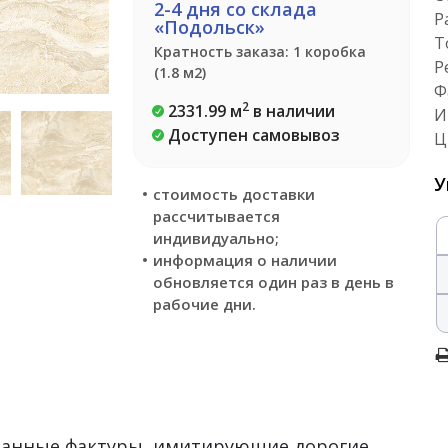
2-4 дня со склада
Р
«Подольск»
Т
Кратность заказа: 1 коробка
Р
(1.8 м2)
Ф
2
2331.99 м
в наличии
И
Доступен самовывоз
Ц
У
стоимость доставки
рассчитывается
индивидуально;
информация о наличии
обновляется один раз в день в
рабочие дни.
сканные фактуры, имитирующие дорогие