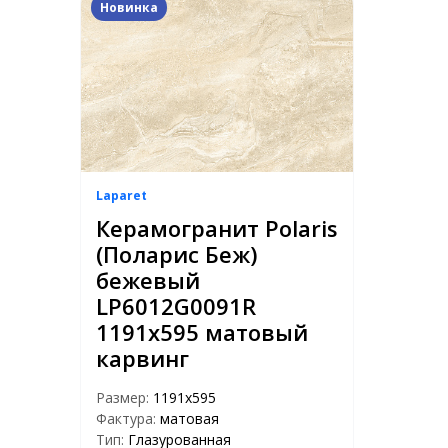
Новинка
Laparet
Керамогранит Polaris
(Поларис Беж)
бежевый
LP6012G0091R
1191х595 матовый
карвинг
Размер:
1191x595
Фактура:
матовая
Тип:
Глазурованная