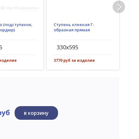
з (подступенок,
Ступень клееная Г-
Гид
бордюр)
образная прямая
(пр
рез)
5
330x595
30
 изделие
3770 руб за изделие
545 
руб
в корзину