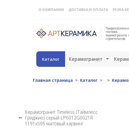
О КОМПАНИИ
ДОСТАВКА И ОПЛАТА
РЕЗКА К
Профессиональн
поставок
керамогранита 
строительства
Открыть 
Керамогранит
Керам
Каталог
Главная страница
Каталог
Керамо
Керамогранит Timeless (Таймлесс
Гриджио) серый LP6012G0021R
1191х595 матовый карвинг