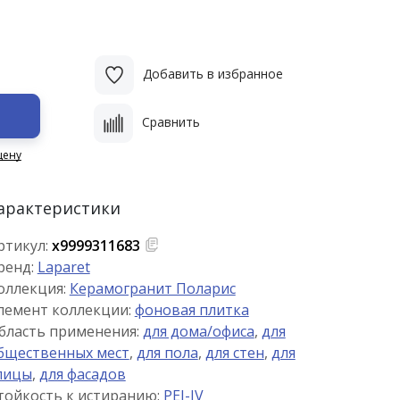
Добавить в избранное
Сравнить
цену
арактеристики
ртикул:
х9999311683
ренд:
Laparet
оллекция:
Керамогранит Поларис
лемент коллекции:
фоновая плитка
бласть применения:
для дома/офиса
,
для
бщественных мест
,
для пола
,
для стен
,
для
лицы
,
для фасадов
тойкость к истиранию:
PEI-IV