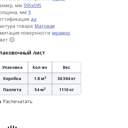
азмер, мм:
595x595
олщина, мм:
9
еттификация:
да
актура товара:
Матовая
митация поверхности:
мрамор
вет:
паковочный лист
Упаковка
Кол-во
Вес
2
Коробка
1.8 м
36.504 кг
2
Паллета
54 м
1110 кг
Распечатать