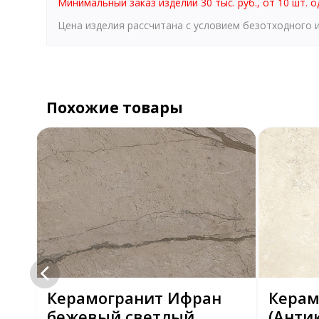
Минимальный заказ изделий 30 тыс. руб., от 10 шт. о
Цена изделия рассчитана с условием безотходного
Похожие товары
n
Керамогранит Ифран
Керам
бежевый светлый
(Анти