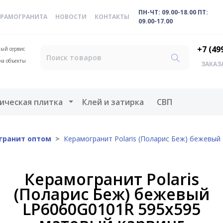
ПН-ЧТ: 09.00-18.00 ПТ:
ЕРАМОГРАНИТА
НОВОСТИ
КОНТАКТЫ
09.00-17.00
+7 (49
ый сервис
на объекты
ЗАКАЗ
меню
Открыть меню
ическая плитка
Клей и затирка
СВП
гранит оптом
Керамогранит Polaris (Поларис Беж) бежевый
Керамогранит Polaris
(Поларис Беж) бежевый
LP6060G0101R 595х595