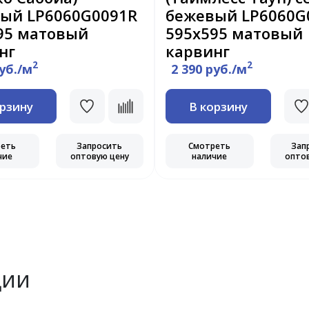
ый LP6060G0091R
бежевый LP6060G
95 матовый
595х595 матовый
нг
карвинг
2
2
руб./м
2 390 руб./м
орзину
В корзину
реть
Запросить
Смотреть
Зап
чие
оптовую цену
наличие
опто
ции