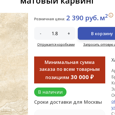
матовый карвинг
2
i
2 390 руб.
м
Розничная цена:
-
+
В корзину
Отгружается коробками
Запросить оптовую 
Х
Минимальная сумма
заказа по всем товарным
А
30 000 ₽
Б
позициям
К
Э
В наличии
О
о
Сроки доставки для Москвы
у
С