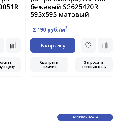
0051R
бежевый SG625420R
бе
595x595 матовый
59
2
2 190 руб./м
2 
В корзину
росить
Смотреть
Запросить
вую цену
наличие
оптовую цену
Показать все