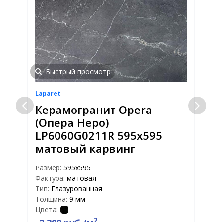
Быстрый просмотр
Laparet
L
Керамогранит Opera
(Опера Неро)
LP6060G0211R 595х595
матовый карвинг
Размер:
595x595
Р
Фактура:
матовая
Ф
Тип:
Глазурованная
Т
Толщина:
9 мм
Т
Цвета:
Ц
2