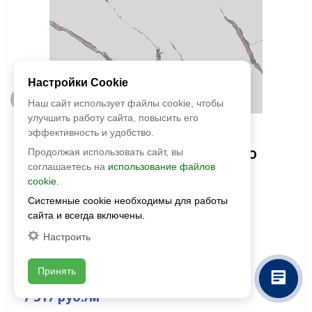
Настройки Cookie
Быстрый просмотр
Наш сайт использует файлы cookie, чтобы
улучшить работу сайта, повысить его
Kerama Marazzi
эффективность и удобство.
Керамогранит Монте Тиберио
Продолжая использовать сайт, вы
белый матовый обрезной
соглашаетесь на
использование файлов
cookie.
119,5х238,5
Системные cookie необходимы для работы
Размер:
сайта и всегда включены.
2384х1191
Фактура:
матовая
Настроить
Тип:
глазурованная
Толщина:
11 мм
Принять
Цвета:
2
7 317 руб./м