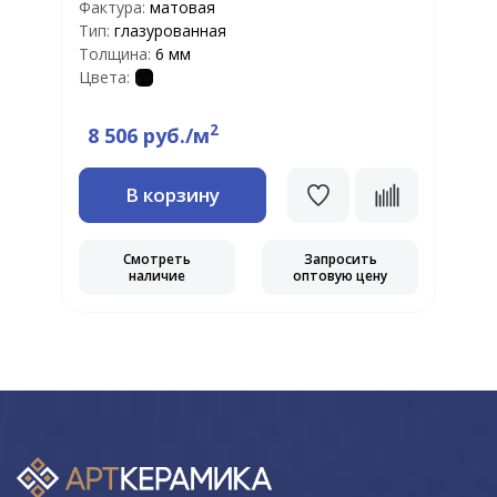
Фактура:
матовая
Р
Тип:
глазурованная
Ф
Толщина:
6 мм
Т
Цвета:
Т
Ц
2
8 506 руб./м
В корзину
Смотреть
Запросить
наличие
оптовую цену