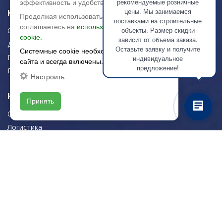
рекомендуемые розничные
эффективность и удобство.
цены. Мы занимаемся
Керамическая плитка
Продолжая использовать сайт, вы
поставками на строительные
соглашаетесь на
использование файлов
объекты. Размер скидки
Строительная плитка
cookie.
зависит от объема заказа.
Для дома/офиса
Оставьте заявку и получите
Системные cookie необходимы для работы
Плитка для стен
индивидуальное
сайта и всегда включены.
предложение!
Плитка для пола
Настроить
Навигация
Принять
О компании
Логистика
Резка керамогранита
Новости
Рекомендации
Портфолио
Контакты
Контактная информация