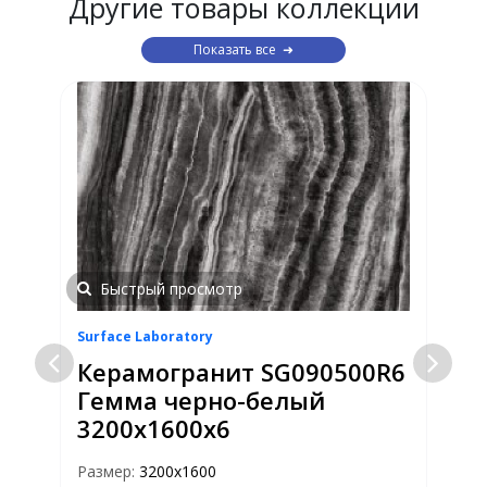
Другие товары коллекции
Показать все
Быстрый просмотр
Surface Laboratory
S
6
Керамогранит SG090500R6
Гемма черно-белый
3200х1600х6
Размер:
3200x1600