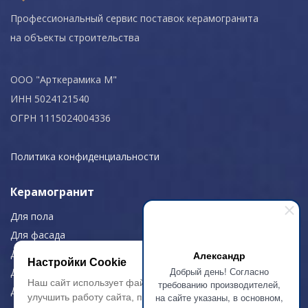
Профессиональный сервис поставок керамогранита
на объекты строительства
ООО "Арткерамика М"
ИНН 5024121540
ОГРН 1115024004336
Политика конфиденциальности
Керамогранит
Для пола
Для фасада
Для дома/офиса
Александр
Настройки Cookie
Добрый день! Согласно
Для МОП
Наш сайт использует файлы cookie, чтобы
требованию производителей,
Для улицы
на сайте указаны, в основном,
улучшить работу сайта, повысить его