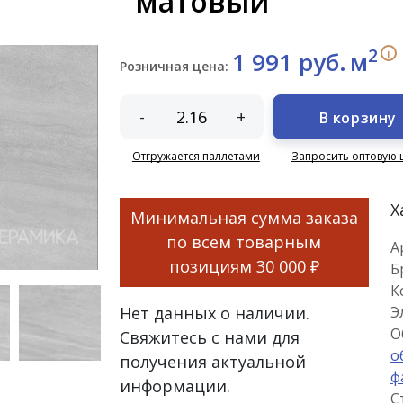
матовый
2
i
1 991 руб.
м
Розничная цена:
-
+
В корзину
Отгружается паллетами
Запросить оптовую 
Х
Минимальная сумма заказа
по всем товарным
А
позициям
30 000 ₽
Б
К
Нет данных о наличии.
Э
О
Свяжитесь с нами для
о
получения актуальной
ф
информации.
С