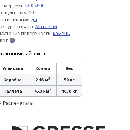
азмер, мм:
1200x600
олщина, мм:
10
еттификация:
да
актура товара:
Матовый
митация поверхности:
камень
вет:
паковочный лист
Упаковка
Кол-во
Вес
2
Коробка
2.16 м
50 кг
2
Паллета
45.36 м
1050 кг
Распечатать