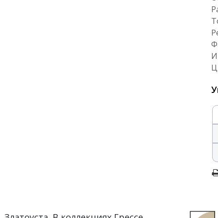
Р
Т
Р
Ф
И
Ц
У
 Златоуста. В коллекциях Грессе