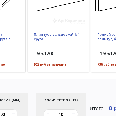
Плинтус с вальцовкой 1/4
 с
Прямой ре
круга
руга с
плинтус, 
60x1200
150x12
922 руб за изделие
лие
736 руб за
делия (мм)
Количество (шт)
0 
Итого
-
+
+