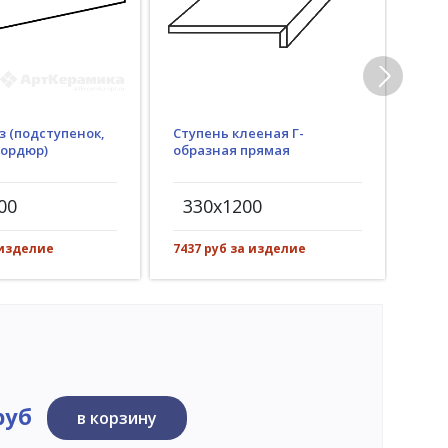
з (подступенок,
Ступень клееная Г-
Гид
бордюр)
образная прямая
(пр
рез)
00
330x1200
30
 изделие
7437 руб за изделие
1083
руб
в корзину