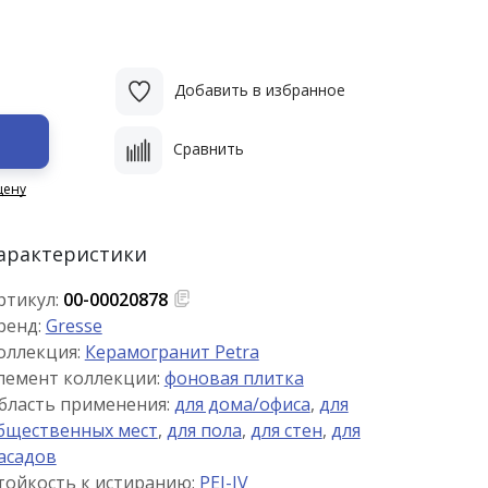
Добавить в избранное
Сравнить
цену
арактеристики
ртикул:
00-00020878
ренд:
Gresse
оллекция:
Керамогранит Petra
лемент коллекции:
фоновая плитка
бласть применения:
для дома/офиса
,
для
бщественных мест
,
для пола
,
для стен
,
для
асадов
тойкость к истиранию:
PEI-IV