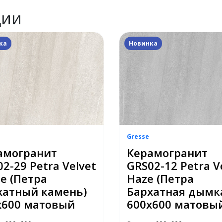
ции
ка
Новинка
Gresse
амогранит
Керамогранит
2-29 Petra Velvet
GRS02-12 Petra V
e (Петра
Haze (Петра
хатный камень)
Бархатная дымк
x600 матовый
600x600 матовы