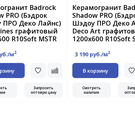
огранит Badrock
Керамогранит Bad
w PRO (Бэдрок
Shadow PRO (Бэдр
 ПРО Деко Лайнс)
Шэдоу ПРО Деко А
Lines графитовый
Deco Art графито
600 R10Soft MSTR
1200х600 R10Soft 
2
2
руб./м
3 190 руб./м
орзину
В корзину
реть
Запросить
Смотреть
Зап
чие
оптовую цену
наличие
опто