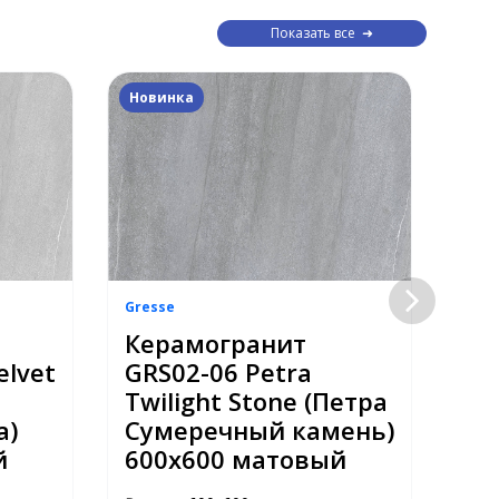
Показать все
Новинка
Нов
Gresse
Gres
Керамогранит
Ке
elvet
GRS02-06 Petra
GR
Twilight Stone (Петра
No
а)
Сумеречный камень)
(П
й
600x600 матовый
се
ма