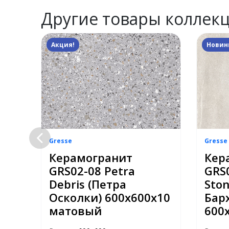
Другие товары коллек
Акция!
Новин
Gresse
Gresse
Керамогранит
Кер
GRS02-08 Petra
GRS0
Debris (Петра
Ston
е
Осколки) 600х600x10
Бар
матовый
600