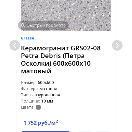
Быстрый просмотр
Gresse
G
Керамогранит GRS02-08
Petra Debris (Петра
е
Осколки) 600х600x10
матовый
Размер:
600х600
Р
Фактура:
матовая
Ф
Тип:
глазурованная
Т
Толщина:
10 мм
Т
Цвета:
Ц
2
1 752 руб./м