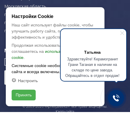
Московская область,
г. Красногорск
Настройки Cookie
пн-чт: 09.00-18.00
Наш сайт использует файлы cookie, чтобы
пт: 09.00-17.00
улучшить работу сайта, повысить его
эффективность и удобство.
Продолжая использовать сайт, вы
Мы в соц. сетях
соглашаетесь на
использование файлов
Татьяна
cookie.
Здравствуйте! Керамогранит
Грани Таганая в наличии на
Системные cookie необходимы для работы
складе по цене завода.
сайта и всегда включены.
Обращайтесь в отдел продаж!
Настроить
Принять
© 2003-2026 «Арткерамика». Все права защищены.
Карта сайта
/local/templates/artkeramika_new