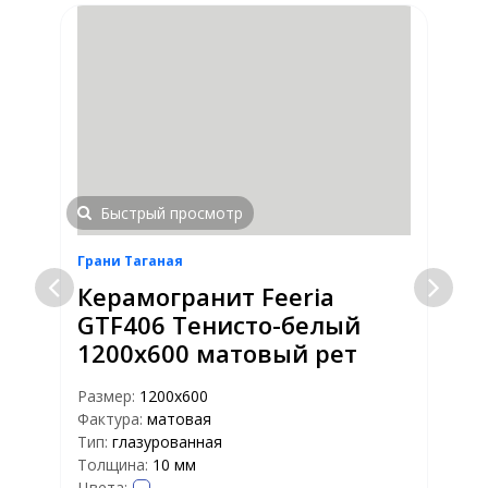
Быстрый просмотр
Грани Таганая
Г
Керамогранит Feeria
GTF406 Тенисто-белый
1200х600 матовый рет
Размер:
1200х600
Р
Фактура:
матовая
Ф
Тип:
глазурованная
Т
Толщина:
10 мм
Т
Цвета:
Ц