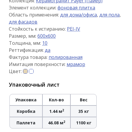
Коллекция:
Керамогранит Payer (Пайер)
Элемент коллекции:
фоновая плитка
Область применения:
для дома/офиса
,
для пола
,
для фасадов
Стойкость к истиранию:
PEI-IV
Размер, мм:
600x600
Толщина, мм:
10
Реттификация:
да
Фактура товара:
полированная
Имитация поверхности:
мрамор
Цвет:
Упаковочный лист
Упаковка
Кол-во
Вес
2
Коробка
1.44 м
35 кг
2
Паллета
46.08 м
1100 кг