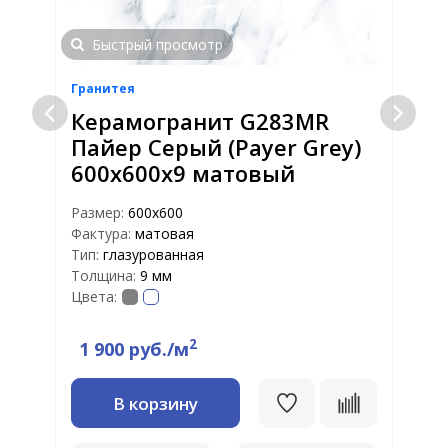
Быстрый просмотр
Гранитея
Г
Керамогранит G283МR
Пайер Серый (Payer Grey)
600х600х9 матовый
Размер:
600х600
Р
Фактура:
матовая
Ф
Тип:
глазурованная
Т
Толщина:
9 мм
Т
Цвета:
Ц
2
1 900 руб./м
В корзину