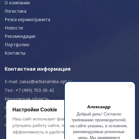
О компании
Логистика
Резка керамогранита
Новости
Рекомендации
Портфолио
Контакты
Контактная информация
E-mail:
zakaz@artkeramika-opt.ru
Тел.: +7 (499) 703-30-42
Московская область,
Александр
г. Красногорск
Настройки Cookie
Добрый день! Согласно
пн-чт: 09.00-18.00
Наш сайт использует файлы cookie, чтобы
требованию производителей,
пт: 09.00-17.00
на сайте указаны, в основном,
улучшить работу сайта, повысить его
рекомендуемые розничные
эффективность и удобство.
цены. Мы занимаемся