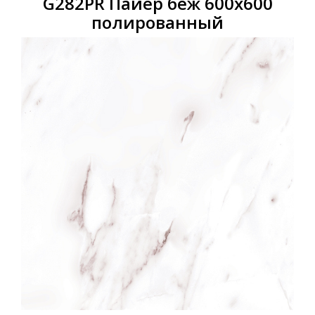
G282PR Пайер беж 600x600
полированный