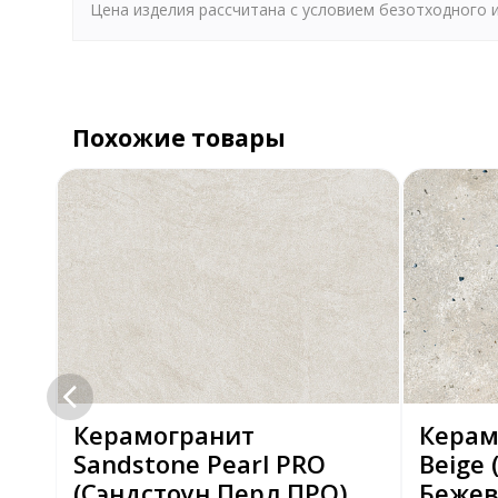
Цена изделия рассчитана с условием безотходного
Похожие товары
pta
Керамогранит
Керам
й)
Sandstone Pearl PRO
Beige
(Сэндстоун Перл ПРО)
Бежев