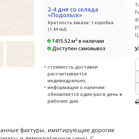
Т
2-4 дня со склада
Р
«Подольск»
Ф
Кратность заказа: 1 коробка
И
(1.44 м2)
Ц
2
1415.52 м
в наличии
Доступен самовывоз
У
стоимость доставки
рассчитывается
индивидуально;
информация о наличии
обновляется один раз в день в
рабочие дни.
сканные фактуры, имитирующие дорогие
рматы и демократичные цены. С