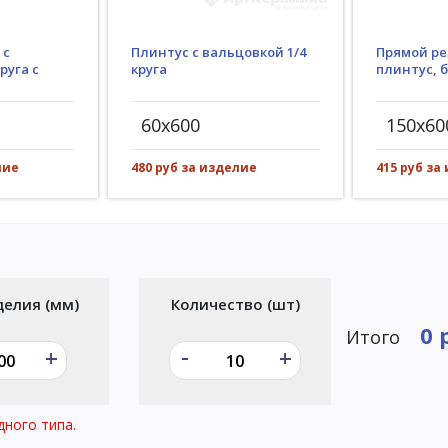
Плинтус с вальцовкой 1/4
 с
Прямой ре
круга
руга с
плинтус, 
60x600
150x60
480 руб за изделие
лие
415 руб за
делия (мм)
Количество (шт)
0 
Итого
-
+
+
дного типа.