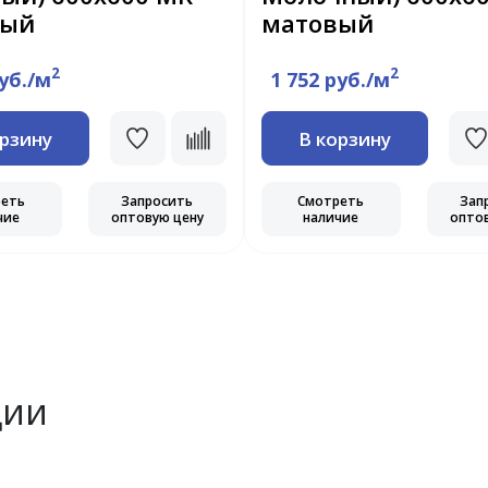
вый
матовый
2
2
руб./м
1 752 руб./м
орзину
В корзину
реть
Запросить
Смотреть
Зап
чие
оптовую цену
наличие
опто
ции