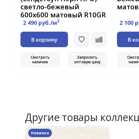
светло-бежевый
мато
600x600 матовый R10GR
2
2 490 руб./м
2 100 
В корзину
В к
ь
ну
Смотреть
Запросить
Смот
наличие
оптовую цену
нали
Другие товары коллек
Новинка