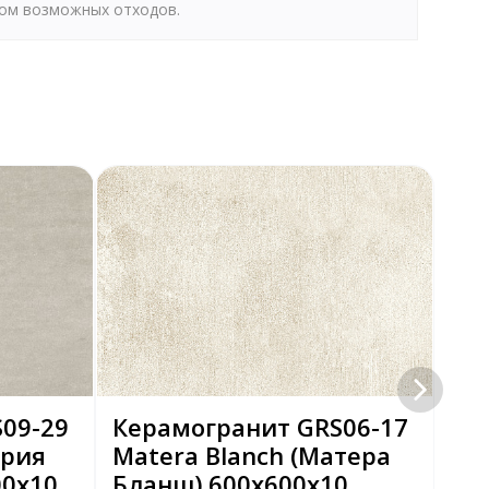
том возможных отходов.
09-29
Керамогранит GRS06-17
Ке
ирия
Matera Blanch (Матера
Бо
00x10
Бланш) 600х600x10
бе