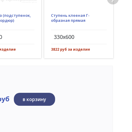
з (подступенок,
Ступень клееная Г-
Гид
бордюр)
образная прямая
(пр
рез)
0
330x600
30
 изделие
3822 руб за изделие
551 
руб
в корзину