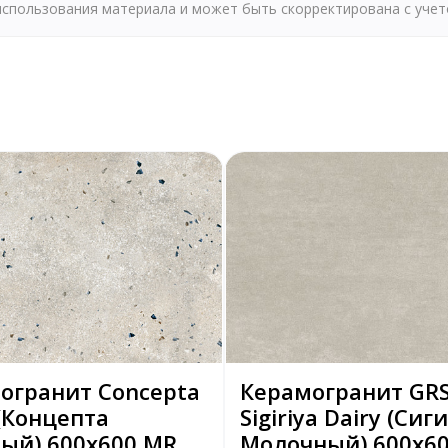
 использования материала и может быть скорректирована с уче
огранит Concepta
Керамогранит GRS
 (Концепта
Sigiriya Dairy (Сиг
ый) 600х600 MR
Молочный) 600х6