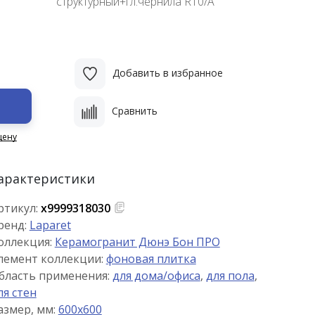
структурный+гл.чернила R10/A
Добавить в избранное
Сравнить
цену
арактеристики
ртикул:
х9999318030
ренд:
Laparet
оллекция:
Керамогранит Дюнэ Бон ПРО
лемент коллекции:
фоновая плитка
бласть применения:
для дома/офиса
,
для пола
,
ля стен
азмер, мм:
600x600