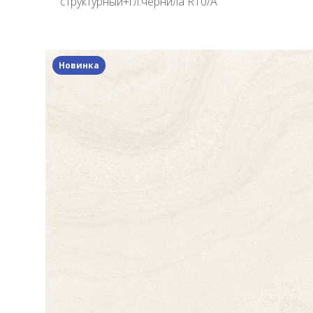
структурный+гл.чернила R10/A
Новинка