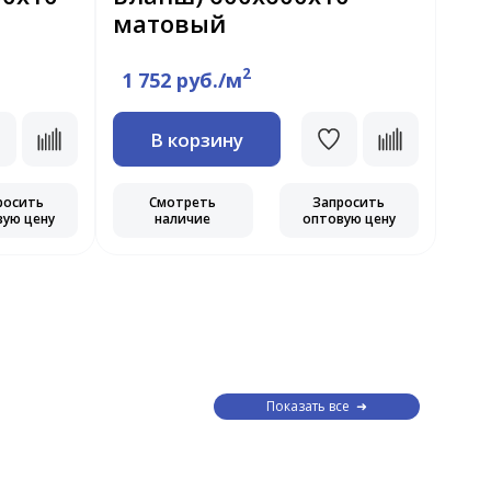
матовый
ма
2
1 752 руб./м
2 
В корзину
росить
Смотреть
Запросить
вую цену
наличие
оптовую цену
Показать все