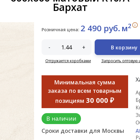
Бархат
2
i
2 490 руб.
м
Розничная цена:
-
+
В корзину
Отгружается коробками
Запросить оптовую 
Х
Минимальная сумма
заказа по всем товарным
А
30 000 ₽
Б
позициям
К
Э
В наличии
О
д
Сроки доставки для Москвы
Р