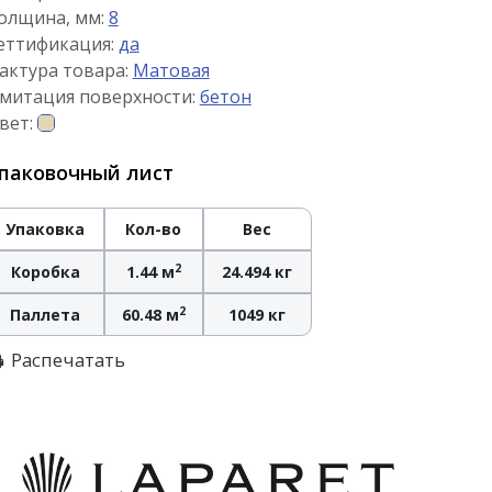
олщина, мм:
8
еттификация:
да
актура товара:
Матовая
митация поверхности:
бетон
вет:
паковочный лист
Упаковка
Кол-во
Вес
2
Коробка
1.44 м
24.494 кг
2
Паллета
60.48 м
1049 кг
Распечатать