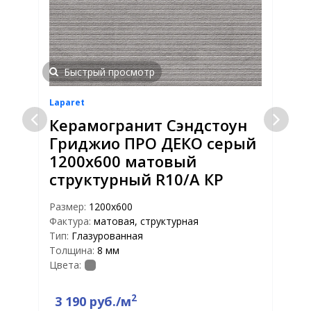
Быстрый просмотр
Laparet
L
Керамогранит Сэндстоун
Гриджио ПРО ДЕКО серый
1200x600 матовый
структурный R10/A КР
Размер:
1200x600
Фактура:
матовая, структурная
Р
Тип:
Глазурованная
Ф
Толщина:
8 мм
Т
Цвета:
Т
Ц
2
3 190 руб./м