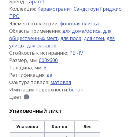
Бренд:
Laparet
Коллекция:
Керамогранит Сэндстоун Гриджио
ПРО
Элемент коллекции:
фоновая плитка
Область применения:
для дома/офиса
,
для
общественных мест
,
для пола
,
для стен
,
для
улицы
,
для фасадов
Стойкость к истиранию:
PEI-IV
Размер, мм:
600x600
Толщина, мм:
8
Реттификация:
да
Фактура товара:
матовая
Имитация поверхности:
бетон
Цвет:
Упаковочный лист
Упаковка
Кол-во
Вес