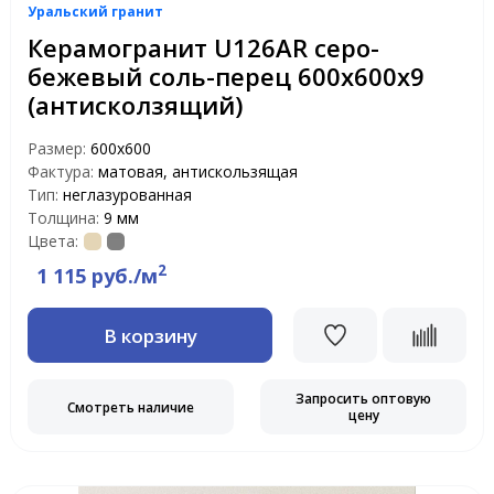
Уральский гранит
Керамогранит U126AR серо-
бежевый соль-перец 600x600x9
(антисколзящий)
Размер:
600х600
Фактура:
матовая, антискользящая
Тип:
неглазурованная
Толщина:
9 мм
Цвета:
2
1 115 руб./м
В корзину
Запросить оптовую
Смотреть наличие
цену