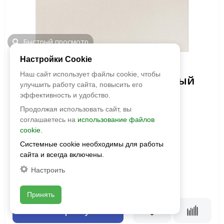
Быстрый просмотр
Настройки Cookie
Уральский гранит
Наш сайт использует файлы cookie, чтобы
Керамогранит U100A молочный
улучшить работу сайта, повысить его
300х300х12 усиленный
эффективность и удобство.
антискользящий
Продолжая использовать сайт, вы
соглашаетесь на
использование файлов
Размер:
300х300
cookie.
Фактура:
матовая, антискользящая
Системные cookie необходимы для работы
Тип:
неглазурованная
сайта и всегда включены.
Толщина:
12 мм
Цвета:
Настроить
2
1 200 руб./м
Принять
В корзину