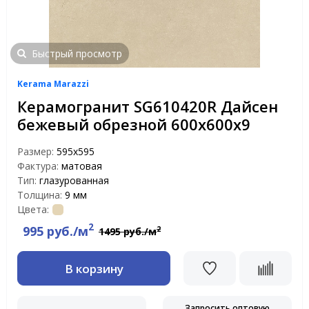
Быстрый просмотр
Kerama Marazzi
Керамогранит SG610420R Дайсен
бежевый обрезной 600х600х9
Размер:
595x595
Фактура:
матовая
Тип:
глазурованная
Толщина:
9 мм
Цвета:
2
995 руб./м
2
1495 руб./м
В корзину
Запросить оптовую