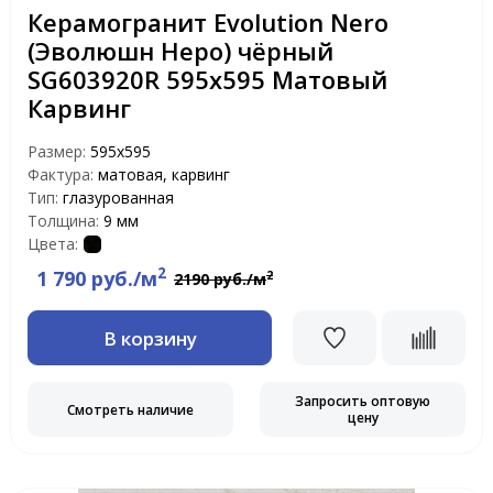
Керамогранит Evolution Nero
(Эволюшн Неро) чёрный
SG603920R 595x595 Матовый
Карвинг
Размер:
595x595
Фактура:
матовая, карвинг
Тип:
глазурованная
Толщина:
9 мм
Цвета:
2
1 790 руб./м
2
2190 руб./м
В корзину
Запросить оптовую
Смотреть наличие
цену