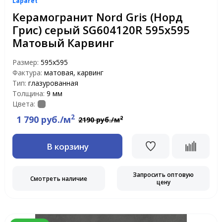
Laparet
Керамогранит Nord Gris (Норд
Грис) серый SG604120R 595x595
Матовый Карвинг
Размер:
595x595
Фактура:
матовая, карвинг
Тип:
глазурованная
Толщина:
9 мм
Цвета:
2
1 790 руб./м
2
2190 руб./м
В корзину
Запросить оптовую
Смотреть наличие
цену