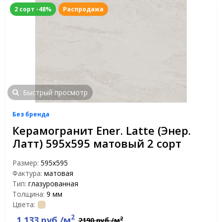
2 сорт -48%
Распродажа
Быстрый просмотр
Без бренда
Керамогранит Ener. Latte (Энер.
Латт) 595x595 матовый 2 сорт
Размер:
595x595
Фактура:
матовая
Тип:
глазурованная
Толщина:
9 мм
Цвета:
2
1 133 руб./м
2
2190 руб./м