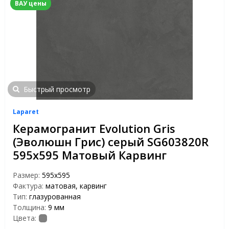
ВАУ цены
Быстрый просмотр
Laparet
Керамогранит Evolution Gris
(Эволюшн Грис) серый SG603820R
595x595 Матовый Карвинг
Размер:
595x595
Фактура:
матовая, карвинг
Тип:
глазурованная
Толщина:
9 мм
Цвета: