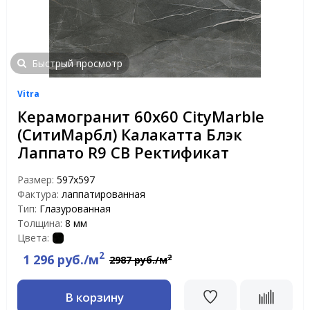
Быстрый просмотр
Vitra
Керамогранит 60х60 CityMarble
(СитиМарбл) Калакатта Блэк
Лаппато R9 CB Ректификат
Размер:
597х597
Фактура:
лаппатированная
Тип:
Глазурованная
Толщина:
8 мм
Цвета:
2
1 296 руб./м
2
2987 руб./м
В корзину