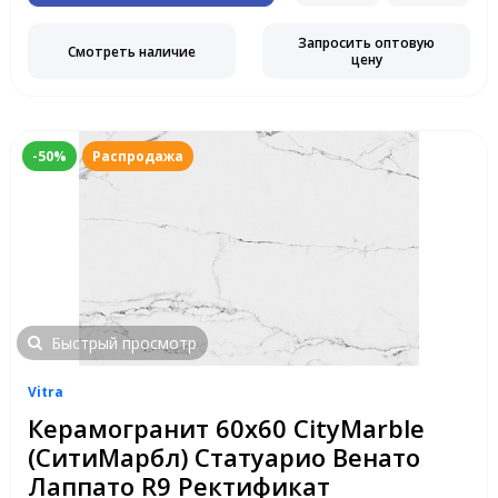
Запросить оптовую
Смотреть наличие
цену
-50%
Распродажа
Быстрый просмотр
Vitra
Керамогранит 60х60 CityMarble
(СитиМарбл) Статуарио Венато
Лаппато R9 Ректификат