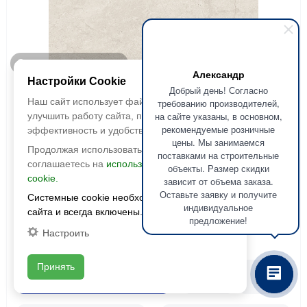
Быстрый просмотр
Александр
Настройки Cookie
Добрый день! Согласно
Без бренда
Наш сайт использует файлы cookie, чтобы
требованию производителей,
Керамогранит Sas Beige (Сас Беж)
на сайте указаны, в основном,
улучшить работу сайта, повысить его
рекомендуемые розничные
595х595 матовый 2 сорт
эффективность и удобство.
цены. Мы занимаемся
Продолжая использовать сайт, вы
поставками на строительные
Размер:
595x595
соглашаетесь на
использование файлов
объекты. Размер скидки
Фактура:
матовая
cookie.
зависит от объема заказа.
Тип:
Глазурованная
Оставьте заявку и получите
Системные cookie необходимы для работы
Толщина:
9 мм
индивидуальное
сайта и всегда включены.
Цвета:
предложение!
Настроить
2
926 руб./м
2
1790 руб./м
Принять
В корзину