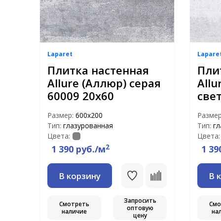
Laparet
Lapare
Плитка настенная
Пли
Allure (Аллюр) серая
Allu
60009 20х60
све
Размер:
600х200
Разме
Тип:
глазурованная
Тип:
гл
Цвета:
Цвета:
2
1 390 руб./м
1 39
В корзину
В 
Запросить
Смотреть
Смо
оптовую
наличие
на
цену