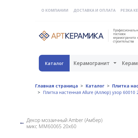
О КОМПАНИИ
ДОСТАВКА И ОПЛАТА
РЕЗКА К
Профессиональн
поставок
керамогранита 
строительства
Открыть 
Керамогранит
Керам
Каталог
Главная страница
Каталог
Плитка нас
Плитка настенная Allure (Аллюр) узор 60010 
Декор мозаичный Amber (Амбер)
микс MM60065 20х60