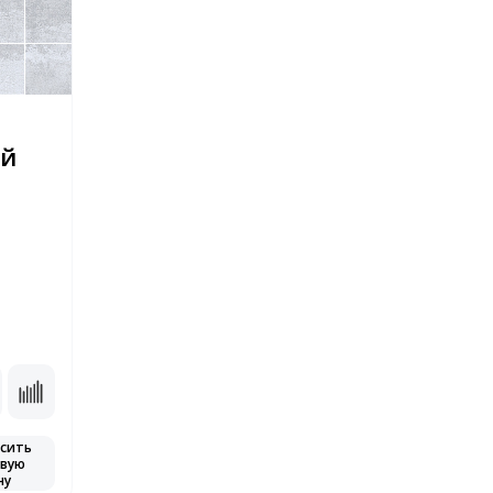
ый
сить
вую
ну