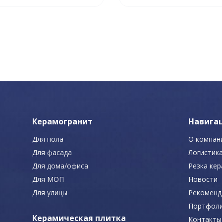
Керамогранит
Навига
Для пола
О компан
Для фасада
Логистик
Для дома/офиса
Резка ке
Для МОП
Новости
Для улицы
Рекоменд
Портфол
Керамическая плитка
Контакты