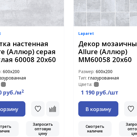
t
Laparet
тка настенная
Декор мозаичн
re (Аллюр) серая
Allure (Аллюр)
тлая 60008 20х60
MM60058 20х60
р:
600х200
Размер:
600х200
азурованная
Тип:
глазурованная
Цвета:
2
0 руб./м
1 190 руб./шт
корзину
В корзину
Запросить
Запро
треть
Смотреть
оптовую
опто
личие
наличие
цену
це