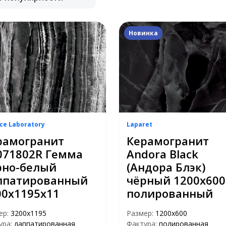
Новинка
ce Laboratory
Laparet
рамогранит
Керамогранит
071802R Гемма
Andora Black
рно-белый
(Андора Блэк)
ппатированный
чёрный 1200х600
00х1195х11
полированный
ер:
3200x1195
Размер:
1200x600
ура:
лаппатированная
Фактура:
полированная