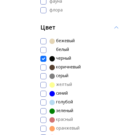
фауна
флора
Цвет
бежевый
белый
черный
коричневый
серый
желтый
синий
голубой
зеленый
красный
оранжевый