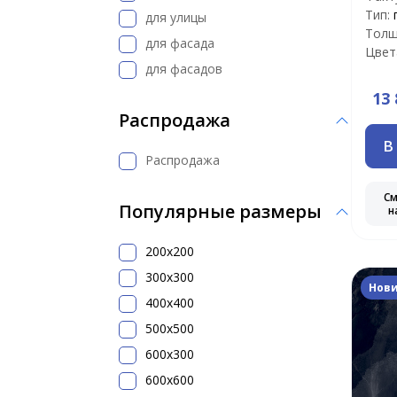
Тип:
для улицы
Толщ
для фасада
Цвет
для фасадов
13 
Распродажа
В
Распродажа
С
Популярные размеры
н
200x200
300х300
Нов
400х400
500x500
600х300
600х600