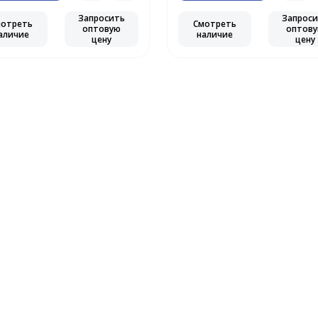
Запросить
Запрос
мотреть
Смотреть
оптовую
оптов
аличие
наличие
цену
цену