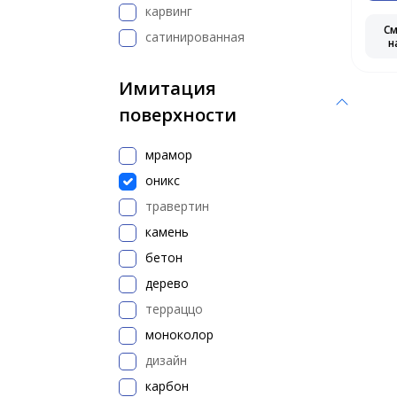
карвинг
С
сатинированная
н
Имитация
поверхности
мрамор
оникс
травертин
камень
бетон
дерево
терраццо
моноколор
дизайн
карбон