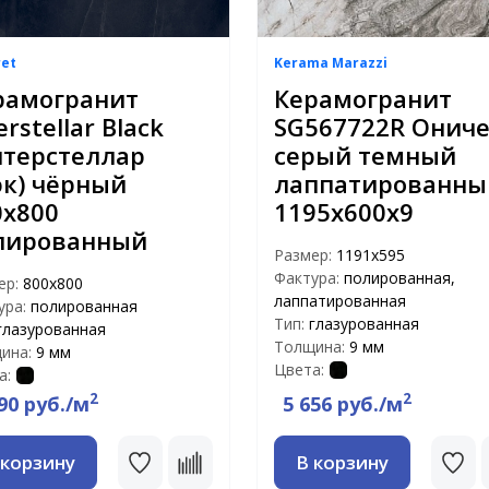
ret
Kerama Marazzi
рамогранит
Керамогранит
erstellar Black
SG567722R Онич
нтерстеллар
серый темный
эк) чёрный
лаппатированны
0x800
1195х600х9
лированный
Размер:
1191x595
Фактура:
полированная,
ер:
800x800
лаппатированная
ура:
полированная
Тип:
глазурованная
глазурованная
Толщина:
9 мм
ина:
9 мм
Цвета:
а:
2
2
90 руб./м
5 656 руб./м
 корзину
В корзину