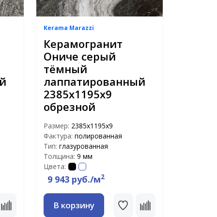
Kerama Marazzi
Керамогранит
е
Ониче серый
тёмный
й
лаппатированный
2385х1195х9
обрезной
Размер:
2385х1195х9
Фактура:
полированная
Тип:
глазурованная
Толщина:
9 мм
Цвета:
2
9 943 руб./м
В корзину