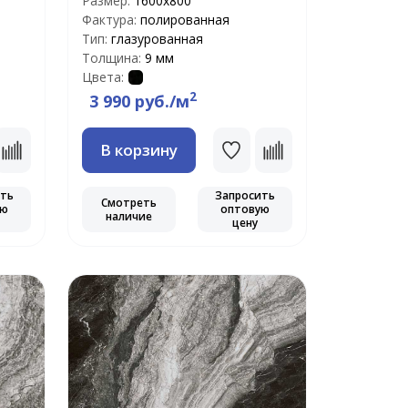
Размер:
1600x800
Фактура:
полированная
Тип:
глазурованная
Толщина:
9 мм
Цвета:
2
3 990 руб./м
В корзину
ить
Запросить
Смотреть
ую
оптовую
наличие
цену