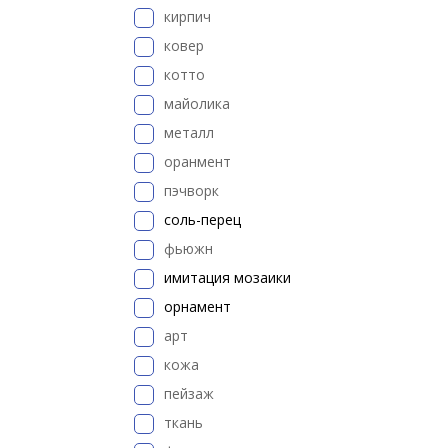
кирпич
ковер
котто
майолика
металл
оранмент
пэчворк
соль-перец
фьюжн
имитация мозаики
орнамент
арт
кожа
пейзаж
ткань