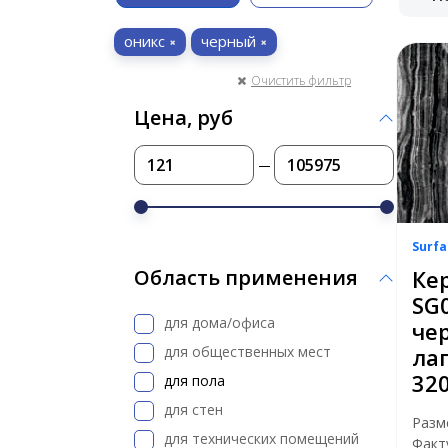
оникс
черный
Очистить фильтр
Цена, руб
Surfa
Ке
Область применения
SG
для дома/офиса
че
для общественных мест
ла
32
для пола
для стен
Разм
для технических помещений
Факт