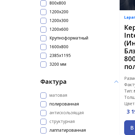
800х800
1200x200
Lapa
1200х300
Ке
1200х600
Int
Крупноформатный
(И
1600x800
Бл
2385x1195
80
3200 мм
по
Разм
Фактура
Факт
Тип:
матовая
Толщ
Цвет
полированная
3 1
антискользящая
структурная
В
лаппатированная