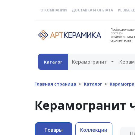
О КОМПАНИИ
ДОСТАВКА И ОПЛАТА
РЕЗКА К
Профессиональн
поставок
керамогранита 
строительства
Открыть 
Керамогранит
Керам
Каталог
Главная страница
Каталог
Керамогра
Керамогранит 
Товары
Коллекции
П