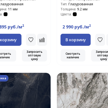
глазурованная
Тип:
Глазурованная
ина:
11 мм
Толщина:
9.2 мм
а:
Цвета:
2
2
895 руб./м
2 990 руб./м
 корзину
В корзину
Запросить
Запрос
мотреть
Смотреть
оптовую
оптов
аличие
наличие
цену
цену
инка