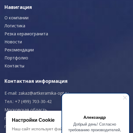
Навигация
О компании
Логистика
Резка керамогранита
Новости
Рекомендации
Портфолио
Контакты
Контактная информация
E-mail:
zakaz@artkeramika-opt.ru
Тел.: +7 (499) 703-30-42
Московская область,
Александр
г. Красногорск
Настройки Cookie
Добрый день! Согласно
пн-чт: 09.00-18.00
Наш сайт использует файлы cookie, чтобы
требованию производителей,